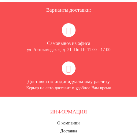
7 ноября, День проведения военного
парада на Красной площади
Варианты доставки:
7 ноября, День Октябрьской
революции
10 ноября, День сотрудника органов
внутренних дел РФ
Самовывоз из офиса
13 ноября, День Войск РХБЗ
ул. Автозаводская, д. 21. Пн-Пт 11:00 - 17:00
19 ноября, День Ракетных Войск и
Артиллерии
День матери (последнее воскресенье
ноября)
Доставка по индивидуальному расчету
Курьер на авто доставит в удобное Вам время
5 декабря, День начала
контрнаступления советских войск
9 декабря, Международный день
борьбы с коррупцией
ИНФОРМАЦИЯ
9 декабря, День Героев Отечества
О компании
12 декабря, День конституции РФ
Доставка