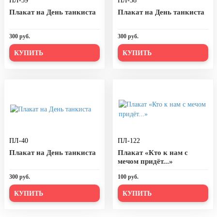
ПЛ-39
ПЛ-38
День города Москвы (первая суббота
Плакат на День танкиста
Плакат на День танкиста
сентября)
День нефтяника (первое воскресенье
300 руб.
300 руб.
сентября)
КУПИТЬ
КУПИТЬ
8 сентября, День танкиста (второе
воскресенье сентября)
1 октября, Международный день
пожилых людей
5 октября, День учителя
19 октября, День Отца
ПЛ-40
ПЛ-122
25 октября, День Таможенника
Российской Федерации
Плакат на День танкиста
Плакат «Кто к нам с
мечом придёт...»
28 октября, День Бабушек и Дедушек
300 руб.
100 руб.
Хэллоуин
КУПИТЬ
КУПИТЬ
4 ноября, День народного единства