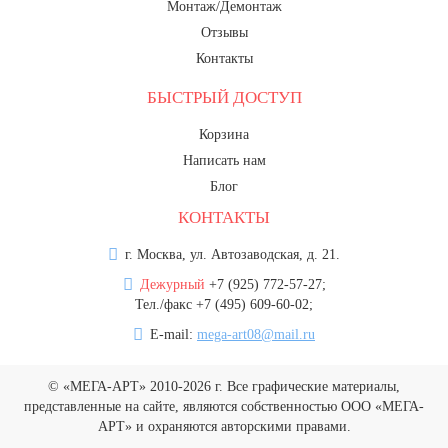
Монтаж/Демонтаж
20 декабря, День работника органов
безопасности
Отзывы
Контакты
Новогоднее оформление
БЫСТРЫЙ ДОСТУП
Рождество Христово
19 января, Крещение Господне
Корзина
Написать нам
22 января, День дедушки
Блог
25 января, Татьянин день
КОНТАКТЫ
14 февраля, День Святого
Валентина
г. Москва, ул. Автозаводская, д. 21.
15 февраля, День памяти о
Дежурный
+7 (925) 772-57-27;
россиянах...
Тел./факс +7 (495) 609-60-02;
Масленица
E-mail:
mega-art08@mail.ru
23 февраля, День защитника
Отечества
© «МЕГА-АРТ» 2010-2026 г. Все графические материалы,
представленные на сайте, являются собственностью ООО «МЕГА-
1 марта, День Бабушек
АРТ» и охраняются авторскими правами.