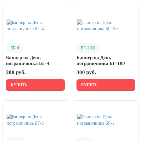
7 ноября, День проведения военного
парада на Красной площади
7 ноября, День Октябрьской
революции
10 ноября, День сотрудника органов
внутренних дел РФ
БГ-4
БГ-100
13 ноября, День Войск РХБЗ
Баннер на День
Баннер на День
19 ноября, День Ракетных Войск и
пограничника БГ-4
пограничника БГ-100
Артиллерии
300 руб.
300 руб.
День матери (последнее воскресенье
ноября)
КУПИТЬ
КУПИТЬ
5 декабря, День начала
контрнаступления советских войск
9 декабря, Международный день
борьбы с коррупцией
9 декабря, День Героев Отечества
12 декабря, День конституции РФ