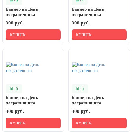
БГ-8
БГ-7
День города Москвы (первая суббота
Баннер на День
Баннер на День
сентября)
пограничника
пограничника
День нефтяника (первое воскресенье
300 руб.
300 руб.
сентября)
КУПИТЬ
КУПИТЬ
8 сентября, День танкиста (второе
воскресенье сентября)
1 октября, Международный день
пожилых людей
5 октября, День учителя
19 октября, День Отца
25 октября, День Таможенника
БГ-6
БГ-5
Российской Федерации
Баннер на День
Баннер на День
28 октября, День Бабушек и Дедушек
пограничника
пограничника
300 руб.
300 руб.
Хэллоуин
4 ноября, День народного единства
КУПИТЬ
КУПИТЬ