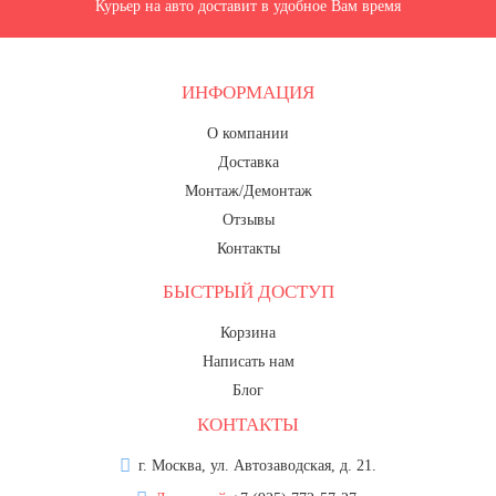
8 марта, Международный женский
Курьер на авто доставит в удобное Вам время
день
27 марта, День театра
ИНФОРМАЦИЯ
1 апреля, День смеха
О компании
Апрель, Месячник по
благоустройству
Доставка
Монтаж/Демонтаж
День геолога (первое воскресенье
апреля)
Отзывы
Контакты
Светлая Пасха
12 апреля, День космонавтики
БЫСТРЫЙ ДОСТУП
18 апреля, Дни исторического и
Корзина
культурного наследия
Написать нам
1 мая, праздник Весны и Труда
Блог
6 мая, День герба и флага города
КОНТАКТЫ
Москвы
г. Москва, ул. Автозаводская, д. 21.
9 мая, День Победы