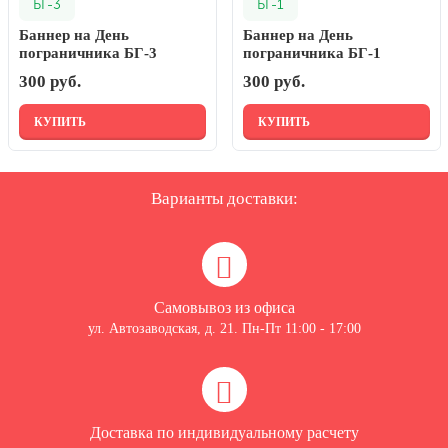
БГ-3
БГ-1
20 декабря, День работника органов
безопасности
Баннер на День
Баннер на День
пограничника БГ-3
пограничника БГ-1
Новогоднее оформление
300 руб.
300 руб.
Рождество Христово
КУПИТЬ
КУПИТЬ
19 января, Крещение Господне
22 января, День дедушки
Варианты доставки:
25 января, Татьянин день
14 февраля, День Святого
Валентина
15 февраля, День памяти о
россиянах...
Самовывоз из офиса
ул. Автозаводская, д. 21. Пн-Пт 11:00 - 17:00
Масленица
23 февраля, День защитника
Отечества
1 марта, День Бабушек
Доставка по индивидуальному расчету