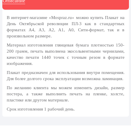
Описание
8 марта, Международный женский
день
27 марта, День театра
В интернет-магазине «Mospraz.ru» можно купить Плакат на
День Октябрьской революции ПЛ-3 как в стандартных
1 апреля, День смеха
форматах А4, А3, А2, А1, А0, Сити-формат, так и в
произвольном размере.
Апрель, Месячник по
благоустройству
Материал изготовления глянцевая бумага плотностью 150-
200 грамм, печать выполнена экосольвентными чернилами,
День геолога (первое воскресенье
апреля)
качество печати 1440 точек с точным резом в формате
изображения.
Светлая Пасха
Плакат предназначен для использования внутри помещения.
12 апреля, День космонавтики
Для более долгого срока эксплуатации возможна ламинация.
18 апреля, Дни исторического и
По желанию клиента мы можем изменить дизайн, размер
культурного наследия
постера, а также выполнить печать на пленке, холсте,
пластике или другом материале.
1 мая, праздник Весны и Труда
Срок изготовления 1 рабочий день.
6 мая, День герба и флага города
Москвы
9 мая, День Победы