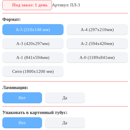
Под заказ: 1 день
Артикул: ПЛ-3
День города Москвы (первая суббота
сентября)
Формат:
День нефтяника (первое воскресенье
сентября)
А-5 (210х148 мм)
А-4 (297x210мм)
8 сентября, День танкиста (второе
воскресенье сентября)
А-3 (420x297мм)
А-2 (594x420мм)
1 октября, Международный день
пожилых людей
А-1 (841x594мм)
А-0 (1189x841мм)
5 октября, День учителя
Сити (1800x1200 мм)
19 октября, День Отца
25 октября, День Таможенника
Ламинация:
Российской Федерации
Нет
Да
28 октября, День Бабушек и Дедушек
Хэллоуин
Упаковать в картонный тубус:
4 ноября, День народного единства
Нет
Да