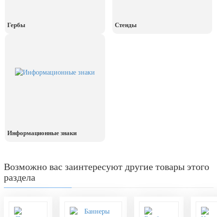
День рыбака (второе воскресенье
июля)
Гербы
Стенды
День ВМФ (последнее воскресенье
июля)
28 июля, День Крещения Руси
2 августа, День ВДВ
Информационные знаки
Возможно вас заинтересуют другие товары этого
раздела