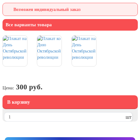
7 ноября, День проведения военного
парада на Красной площади
Возможен индивидуальный заказ
7 ноября, День Октябрьской
революции
Все варианты товара
10 ноября, День сотрудника органов
внутренних дел РФ
13 ноября, День Войск РХБЗ
19 ноября, День Ракетных Войск и
Артиллерии
День матери (последнее воскресенье
ноября)
300 руб.
Цена:
5 декабря, День начала
контрнаступления советских войск
В корзину
9 декабря, Международный день
борьбы с коррупцией
шт
9 декабря, День Героев Отечества
12 декабря, День конституции РФ