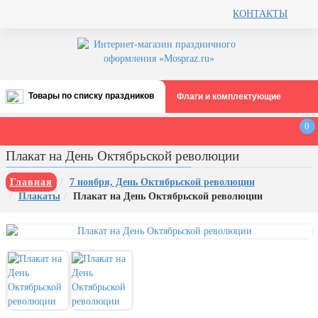
КОНТАКТЫ
Товары по списку праздников
Флаги и комплектующие
Все праздники
0
День строителя (второе воскресенье
Плакат на День Октябрьской революции
августа)
12 августа, День ВВС
Главная
7 ноября, День Октябрьской революции
Плакаты
Плакат на День Октябрьской революции
22 августа, День Государственного
флага РФ
День шахтера (последнее
воскресенье августа)
1 сентября, День знаний
3 сентября, День солидарности в
борьбе с терроризмом