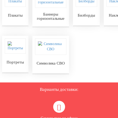
Баннеры
Плакаты
Билборды
Накл
горизонтальные
Портреты
Символика СВО
Варианты доставки: