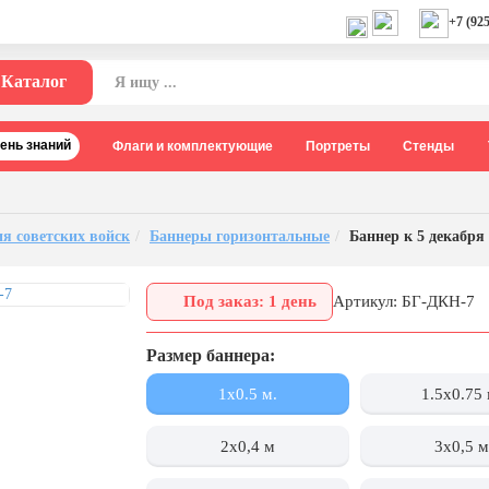
+7 (925
Каталог
День знаний
Флаги и комплектующие
Портреты
Стенды
ия советских войск
Баннеры горизонтальные
Баннер к 5 декабря
Под заказ: 1 день
Артикул: БГ-ДКН-7
Размер баннера:
1x0.5 м.
1.5x0.75 
2х0,4 м
3х0,5 м