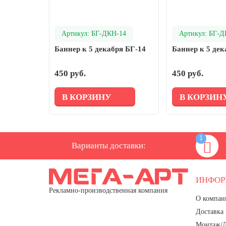
день
27 марта, День театра
Артикул: БГ-ДКН-14
Артикул: БГ-Д
1 апреля, День смеха
Баннер к 5 декабря БГ-14
Баннер к 5 дек
Апрель, Месячник по благоустройству
День геолога (первое воскресенье
450 руб.
450 руб.
апреля)
В КОРЗИНУ
В КОРЗИН
Светлая Пасха
12 апреля, День космонавтики
18 апреля, Дни исторического и
1
культурного наследия
Варианты доставки:
1 мая, праздник Весны и Труда
6 мая, День герба и флага города
ИНФО
Москвы
Рекламно-производственная компания
О компан
9 мая, День Победы
Доставка
24 мая, День славянской
письменности и культуры
Монтаж/