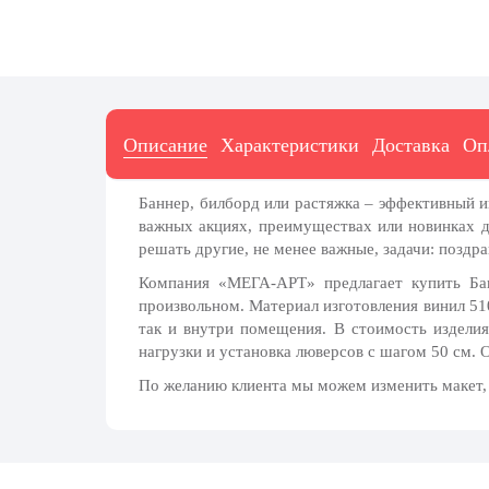
парада на Красной площади
7 ноября, День Октябрьской
революции
10 ноября, День сотрудника органов
внутренних дел РФ
Описание
Характеристики
Доставка
Оп
13 ноября, День Войск РХБЗ
19 ноября, День Ракетных Войск и
Баннер, билборд или растяжка – эффективный 
Артиллерии
важных акциях, преимуществах или новинках 
решать другие, не менее важные, задачи: поздр
День матери (последнее воскресенье
ноября)
Компания «МЕГА-АРТ» предлагает купить Банн
произвольном. Материал изготовления винил 510
5 декабря, День начала
так и внутри помещения. В стоимость изделия
контрнаступления советских войск
нагрузки и установка люверсов с шагом 50 см. 
9 декабря, Международный день
По желанию клиента мы можем изменить макет, р
борьбы с коррупцией
9 декабря, День Героев Отечества
12 декабря, День конституции РФ