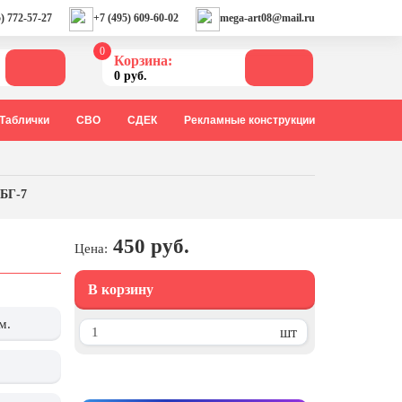
) 772-57-27
+7 (495) 609-60-02
mega-art08@mail.ru
0
Корзина:
0 руб.
Таблички
СВО
СДЕК
Рекламные конструкции
 БГ-7
450 руб.
Цена:
В корзину
м.
шт