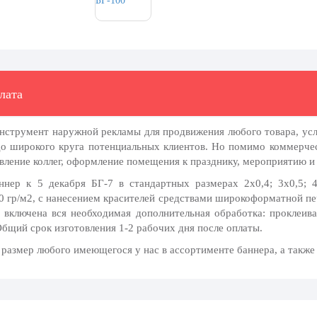
лата
инструмент наружной рекламы для продвижения любого товара, ус
до широкого круга потенциальных клиентов. Но помимо коммерчес
авление коллег, оформление помещения к празднику, мероприятию и 
ер к 5 декабря БГ-7 в стандартных размерах 2х0,4; 3х0,5; 4
 гр/м2, с нанесением красителей средствами широкоформатной печ
 включена вся необходимая дополнительная обработка: проклеива
Общий срок изготовления 1-2 рабочих дня после оплаты.
азмер любого имеющегося у нас в ассортименте баннера, а также 