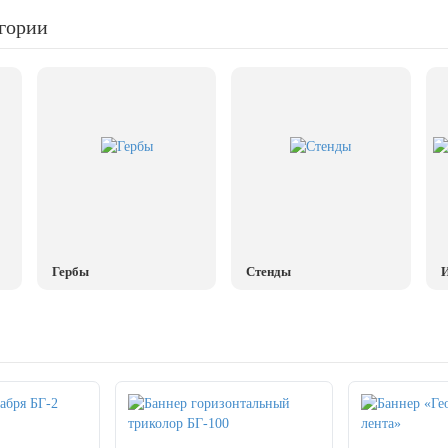
егории
Гербы
Стенды
И