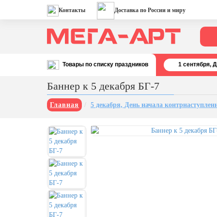
Контакты
Доставка по России и миру
Товары по списку праздников
1 cентября, 
Все праздники
Баннер к 5 декабря БГ-7
День строителя (второе воскресенье
августа)
Главная
5 декабря, День начала контрнаступлен
12 августа, День ВВС
22 августа, День Государственного
флага РФ
День шахтера (последнее
воскресенье августа)
1 сентября, День знаний
3 сентября, День солидарности в
борьбе с терроризмом