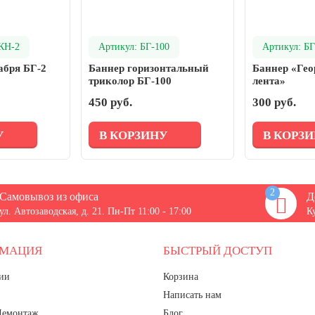
КН-2
Артикул: БГ-100
Артикул: БГ
абря БГ-2
Баннер горизонтальный
Баннер «Гео
триколор БГ-100
лента»
450 руб.
300 руб.
У
В КОРЗИНУ
В КОРЗ
2
Самовывоз из офиса
Д
ул. Автозаводская, д. 21. Пн-Пт 11:00 - 17:00
К
РМАЦИЯ
БЫСТРЫЙ ДОСТУП
ии
Корзина
Написать нам
Демонтаж
Блог