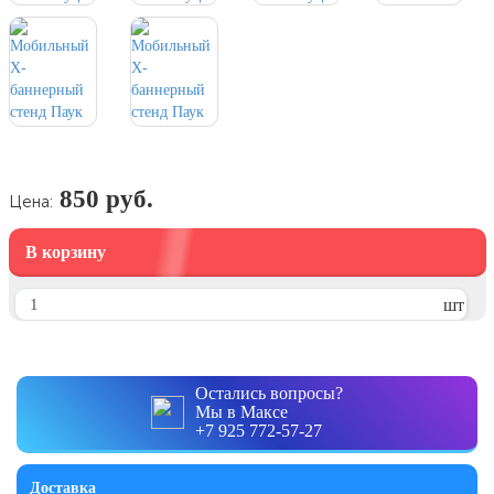
7 ноября, День проведения военного
парада на Красной площади
7 ноября, День Октябрьской
революции
10 ноября, День сотрудника органов
внутренних дел РФ
13 ноября, День Войск РХБЗ
850 руб.
Цена:
19 ноября, День Ракетных Войск и
Артиллерии
В корзину
День матери (последнее воскресенье
ноября)
шт
5 декабря, День начала
контрнаступления советских войск
9 декабря, Международный день
Остались вопросы?
борьбы с коррупцией
Мы в Максе
+7 925 772-57-27
9 декабря, День Героев Отечества
12 декабря, День конституции РФ
Доставка