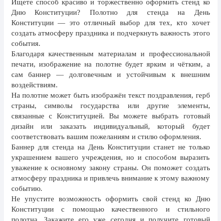
Ищете способ красиво и торжественно оформить стенд ко
8 марта, Международный женский
день
Дню Конституции? Полотно для стенда на День
Конституции — это отличный выбор для тех, кто хочет
27 марта, День театра
создать атмосферу праздника и подчеркнуть важность этого
события.
1 апреля, День смеха
Благодаря качественным материалам и профессиональной
Апрель, Месячник по
печати, изображение на полотне будет ярким и чётким, а
благоустройству
сам баннер — долговечным и устойчивым к внешним
воздействиям.
День геолога (первое воскресенье
апреля)
На полотне может быть изображён текст поздравления, герб
страны, символы государства или другие элементы,
Светлая Пасха
связанные с Конституцией. Вы можете выбрать готовый
дизайн или заказать индивидуальный, который будет
12 апреля, День космонавтики
соответствовать вашим пожеланиям и стилю оформления.
18 апреля, Дни исторического и
Баннер для стенда на День Конституции станет не только
культурного наследия
украшением вашего учреждения, но и способом выразить
уважение к основному закону страны. Он поможет создать
1 мая, праздник Весны и Труда
атмосферу праздника и привлечь внимание к этому важному
6 мая, День герба и флага города
событию.
Москвы
Не упустите возможность оформить свой стенд ко Дню
Конституции с помощью качественного и стильного
9 мая, День Победы
полотна. Закажите его уже сегодня и получите готовый