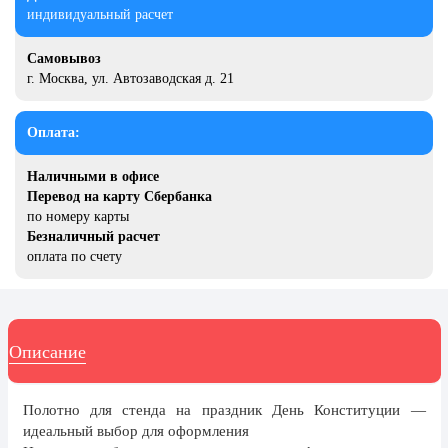
20 декабря, День работника органов
индивидуальный расчет
безопасности
Самовывоз
Новогоднее оформление
г. Москва, ул. Автозаводская д. 21
Рождество Христово
19 января, Крещение Господне
Оплата:
22 января, День дедушки
Наличными в офисе
Перевод на карту Сбербанка
25 января, Татьянин день
по номеру карты
14 февраля, День Святого
Безналичный расчет
Валентина
оплата по счету
15 февраля, День памяти о
россиянах...
Масленица
Описание
23 февраля, День защитника
Отечества
Полотно для стенда на праздник День Конституции —
1 марта, День Бабушек
идеальный выбор для оформления