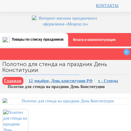
КОНТАКТЫ
Товары по списку праздников
Флаги и комплектующие
Все праздники
0
День строителя (второе воскресенье
Полотно для стенда на праздник День
августа)
Конституции
12 августа, День ВВС
Главная
12 декабря, День конституции РФ
х - Стенды
22 августа, День Государственного
Полотно для стенда на праздник День Конституции
флага РФ
День шахтера (последнее
воскресенье августа)
1 сентября, День знаний
3 сентября, День солидарности в
борьбе с терроризмом