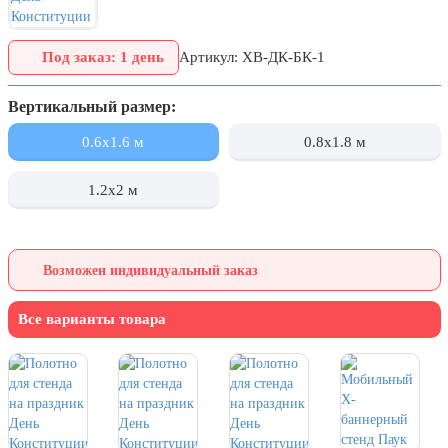
День города Москвы (первая суббота
сентября)
Под заказ: 1 день
Артикул: ХВ-ДК-БК-1
День нефтяника (первое воскресенье
сентября)
Вертикальный размер:
8 сентября, День танкиста (второе
0.6x1.6 м
0.8x1.8 м
воскресенье сентября)
1 октября, Международный день
1.2x2 м
пожилых людей
5 октября, День учителя
19 октября, День Отца
Возможен индивидуальный заказ
25 октября, День Таможенника
Российской Федерации
Все варианты товара
28 октября, День Бабушек и Дедушек
Хэллоуин
4 ноября, День народного единства