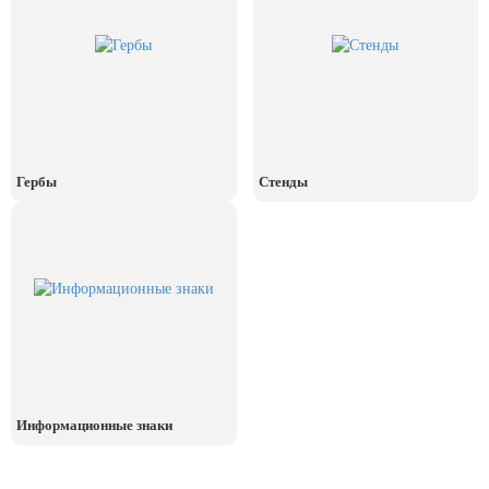
День рыбака (второе воскресенье
июля)
День ВМФ (последнее воскресенье
июля)
28 июля, День Крещения Руси
2 августа, День ВДВ
Гербы
Стенды
Информационные знаки