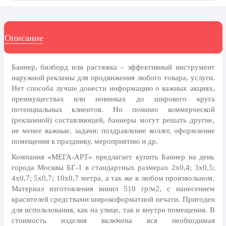
день
27 марта, День театра
Описание
1 апреля, День смеха
Апрель, Месячник по
благоустройству
Баннер, билборд или растяжка – эффективный инструмент
наружной рекламы для продвижения любого товара, услуги.
День геолога (первое воскресенье
Нет способа лучше донести информацию о важных акциях,
апреля)
преимуществах или новинках до широкого круга
Светлая Пасха
потенциальных клиентов. Но помимо коммерческой
(рекламной) составляющей, баннеры могут решать другие,
12 апреля, День космонавтики
не менее важные, задачи: поздравление коллег, оформление
помещения к празднику, мероприятию и др.
18 апреля, Дни исторического и
культурного наследия
Компания «МЕГА-АРТ» предлагает купить Баннер на день
города Москвы БГ-1 в стандартных размерах 2х0,4; 3х0,5;
1 мая, праздник Весны и Труда
4х0,7; 5х0,7; 10х0,7 метра, а так же в любом произвольном.
6 мая, День герба и флага города
Материал изготовления винил 510 гр/м2, с нанесением
Москвы
красителей средствами широкоформатной печати. Пригоден
для использования, как на улице, так и внутри помещения. В
9 мая, День Победы
стоимость изделия включена вся необходимая