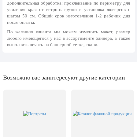
24 мая, День славянской
дополнительная обработка: проклеивание по периметру для
письменности и культуры
усиления края от ветро-нагрузки и установка люверсов с
шагом 50 см. Общий срок изготовления 1-2 рабочих дня
28 мая, День пограничника
после оплаты.
1 июня, День защиты детей
По желанию клиента мы можем изменить макет, размер
8 июня, День социального работника
любого имеющегося у нас в ассортименте баннера, а также
выполнить печать на баннерной сетке, ткани.
12 июня, День России
День медицинского работника
(третье воскресенье июня)
22 июня, День памяти и скорби
Возможно вас заинтересуют другие категории
Выпускной для школ и ВУЗов
29 июня, День партизан и
подпольщиков
3 июля, День ГАИ (ГИБДД)
8 июля, День Семьи Любви и
Верности
День рыбака (второе воскресенье