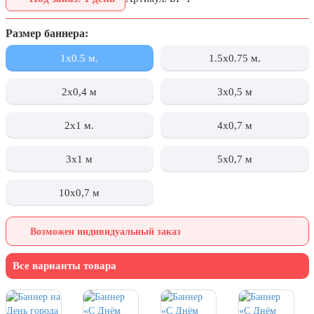
День города Москвы (первая суббота
сентября)
Размер баннера:
День нефтяника (первое воскресенье
сентября)
1x0.5 м.
1.5x0.75 м.
8 сентября, День танкиста (второе
воскресенье сентября)
2х0,4 м
3х0,5 м
1 октября, Международный день
2x1 м.
4х0,7 м
пожилых людей
5 октября, День учителя
3x1 м
5х0,7 м
19 октября, День Отца
10х0,7 м
25 октября, День Таможенника
Российской Федерации
Возможен индивидуальный заказ
28 октября, День Бабушек и Дедушек
Хэллоуин
Все варианты товара
4 ноября, День народного единства
7 ноября, День проведения военного