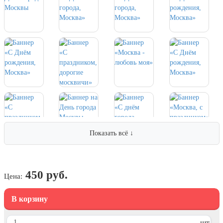
парада на Красной площади
7 ноября, День Октябрьской
революции
10 ноября, День сотрудника органов
внутренних дел РФ
13 ноября, День Войск РХБЗ
19 ноября, День Ракетных Войск и
Артиллерии
День матери (последнее воскресенье
ноября)
Показать всё ↓
5 декабря, День начала
контрнаступления советских войск
9 декабря, Международный день
борьбы с коррупцией
450 руб.
Цена:
9 декабря, День Героев Отечества
В корзину
12 декабря, День конституции РФ
20 декабря, День работника органов
шт