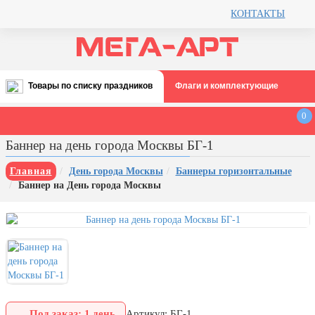
КОНТАКТЫ
Товары по списку праздников
Флаги и комплектующие
Все праздники
0
День строителя (второе воскресенье
Баннер на день города Москвы БГ-1
августа)
12 августа, День ВВС
Главная
День города Москвы
Баннеры горизонтальные
Баннер на День города Москвы
22 августа, День Государственного
флага РФ
День шахтера (последнее
воскресенье августа)
1 сентября, День знаний
3 сентября, День солидарности в
борьбе с терроризмом
Под заказ: 1 день
Артикул: БГ-1