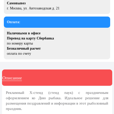
20 декабря, День работника органов
Самовывоз
безопасности
г. Москва, ул. Автозаводская д. 21
Новогоднее оформление
Оплата:
Рождество Христово
19 января, Крещение Господне
Наличными в офисе
Перевод на карту Сбербанка
22 января, День дедушки
по номеру карты
Безналичный расчет
25 января, Татьянин день
оплата по счету
14 февраля, День Святого
Валентина
15 февраля, День памяти о
россиянах...
Описание
Масленица
Рекламный Х-стенд (стенд паук) с праздничным
23 февраля, День защитника
оформлением ко Дню рыбака. Идеальное решение для
Отечества
размещения поздравлений и информации в этот рыболовный
1 марта, День Бабушек
праздник.