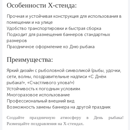
8 марта, Международный женский
Особенности Х-стенда:
день
Прочная и устойчивая конструкция для использования в
27 марта, День театра
помещении и на улице
1 апреля, День смеха
Удобство транспортировки и быстрая сборка
Подходит для размещения баннеров стандартных
Апрель, Месячник по
размеров
благоустройству
Праздничное оформление ко Дню рыбака
День геолога (первое воскресенье
апреля)
Преимущества:
Светлая Пасха
Яркий дизайн с рыболовной символикой (рыбы, удочки,
12 апреля, День космонавтики
сети, волны, поздравительные надписи «С Днём
рыбака!», «Счастливого улова!»)
18 апреля, Дни исторического и
Устойчивость к погодным условиям
культурного наследия
Многоразовое использование
1 мая, праздник Весны и Труда
Профессиональный внешний вид
Возможность замены баннера на другой праздник
6 мая, День герба и флага города
Москвы
Создайте праздничную атмосферу в День рыбака!
Размещайте поздравления на Х-стендах.
9 мая, День Победы