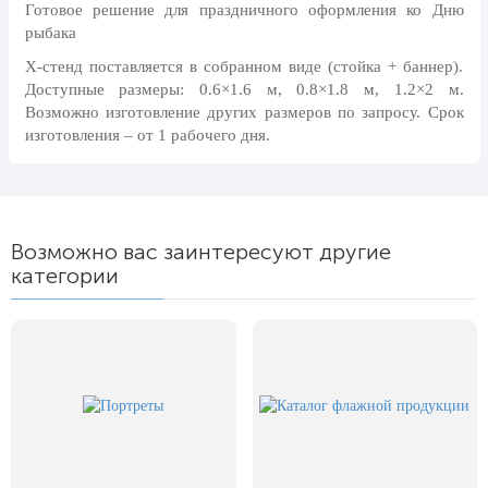
Готовое решение для праздничного оформления ко Дню
24 мая, День славянской
рыбака
письменности и культуры
Х-стенд поставляется в собранном виде (стойка + баннер).
28 мая, День пограничника
Доступные размеры: 0.6×1.6 м, 0.8×1.8 м, 1.2×2 м.
1 июня, День защиты детей
Возможно изготовление других размеров по запросу. Срок
изготовления – от 1 рабочего дня.
8 июня, День социального работника
12 июня, День России
День медицинского работника
(третье воскресенье июня)
Возможно вас заинтересуют другие
категории
22 июня, День памяти и скорби
Выпускной для школ и ВУЗов
29 июня, День партизан и
подпольщиков
3 июля, День ГАИ (ГИБДД)
8 июля, День Семьи Любви и
Верности