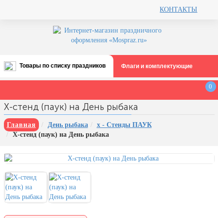
КОНТАКТЫ
Товары по списку праздников
Флаги и комплектующие
Все праздники
0
День строителя (второе воскресенье
Х-стенд (паук) на День рыбака
августа)
12 августа, День ВВС
Главная
День рыбака
х - Стенды ПАУК
Х-стенд (паук) на День рыбака
22 августа, День Государственного
флага РФ
День шахтера (последнее
воскресенье августа)
1 сентября, День знаний
3 сентября, День солидарности в
борьбе с терроризмом