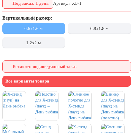
Под заказ: 1 день
Артикул: XБ-1
День города Москвы (первая суббота
сентября)
Вертикальный размер:
День нефтяника (первое воскресенье
сентября)
0.6x1.6 м
0.8x1.8 м
8 сентября, День танкиста (второе
воскресенье сентября)
1.2x2 м
1 октября, Международный день
пожилых людей
Возможен индивидуальный заказ
5 октября, День учителя
19 октября, День Отца
Все варианты товара
25 октября, День Таможенника
Российской Федерации
28 октября, День Бабушек и Дедушек
Хэллоуин
4 ноября, День народного единства