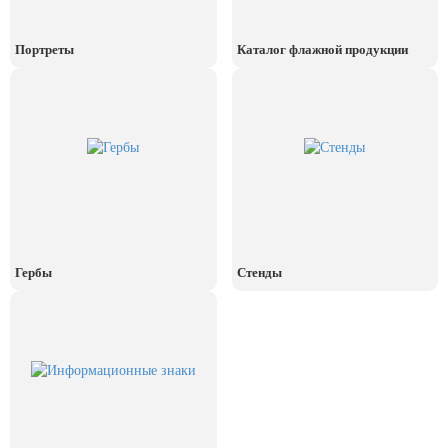
День рыбака (второе воскресенье
июля)
Портреты
Каталог флажной продукции
День ВМФ (последнее воскресенье
июля)
28 июля, День Крещения Руси
2 августа, День ВДВ
Гербы
Стенды