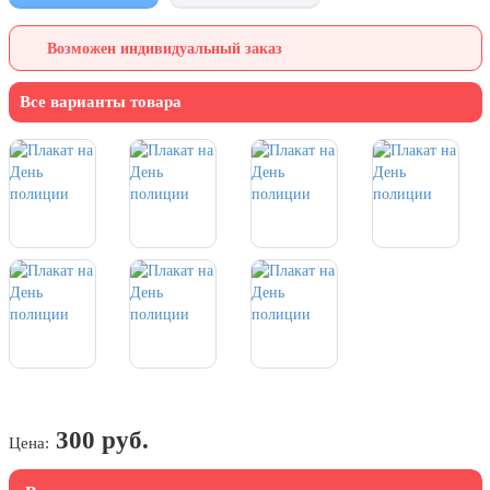
7 ноября, День проведения военного
парада на Красной площади
Возможен индивидуальный заказ
7 ноября, День Октябрьской
революции
Все варианты товара
10 ноября, День сотрудника органов
внутренних дел РФ
13 ноября, День Войск РХБЗ
19 ноября, День Ракетных Войск и
Артиллерии
День матери (последнее воскресенье
ноября)
5 декабря, День начала
контрнаступления советских войск
9 декабря, Международный день
борьбы с коррупцией
9 декабря, День Героев Отечества
300 руб.
Цена:
12 декабря, День конституции РФ