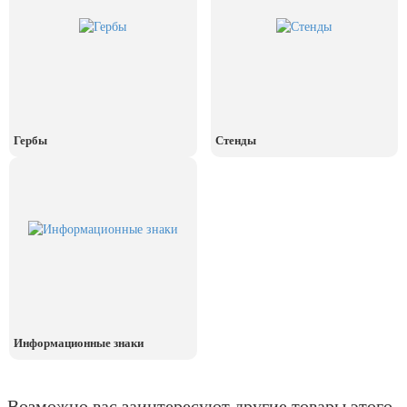
День рыбака (второе воскресенье
июля)
День ВМФ (последнее воскресенье
июля)
28 июля, День Крещения Руси
2 августа, День ВДВ
Гербы
Стенды
Информационные знаки
Возможно вас заинтересуют другие товары этого