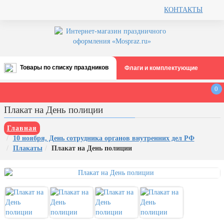
КОНТАКТЫ
Товары по списку праздников
Флаги и комплектующие
Все праздники
0
День строителя (второе воскресенье
Плакат на День полиции
августа)
12 августа, День ВВС
Главная
10 ноября, День сотрудника органов внутренних дел РФ
22 августа, День Государственного
Плакаты
Плакат на День полиции
флага РФ
День шахтера (последнее
воскресенье августа)
1 сентября, День знаний
3 сентября, День солидарности в
борьбе с терроризмом