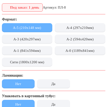
День города Москвы (первая суббота
Под заказ: 1 день
Артикул: ПЛ-8
сентября)
День нефтяника (первое воскресенье
Формат:
сентября)
А-5 (210х148 мм)
А-4 (297x210мм)
8 сентября, День танкиста (второе
воскресенье сентября)
А-3 (420x297мм)
А-2 (594x420мм)
1 октября, Международный день
пожилых людей
А-1 (841x594мм)
А-0 (1189x841мм)
5 октября, День учителя
Сити (1800x1200 мм)
19 октября, День Отца
25 октября, День Таможенника
Российской Федерации
Ламинация:
28 октября, День Бабушек и Дедушек
Нет
Да
Хэллоуин
Упаковать в картонный тубус:
4 ноября, День народного единства
Нет
Да