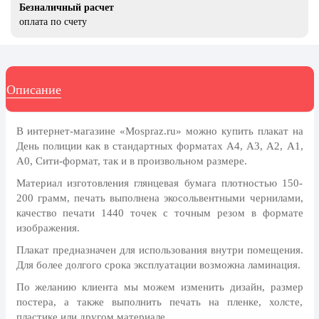
8 марта, Международный женский
Безналичный расчет
день
оплата по счету
27 марта, День театра
1 апреля, День смеха
Описание
Апрель, Месячник по
благоустройству
День геолога (первое воскресенье
В интернет-магазине «Mospraz.ru» можно купить плакат на
апреля)
День полиции как в стандартных форматах А4, А3, А2, А1,
А0, Сити-формат, так и в произвольном размере.
Светлая Пасха
Материал изготовления глянцевая бумага плотностью 150-
12 апреля, День космонавтики
200 грамм, печать выполнена экосольвентными чернилами,
18 апреля, Дни исторического и
качество печати 1440 точек с точным резом в формате
культурного наследия
изображения.
1 мая, праздник Весны и Труда
Плакат предназначен для использования внутри помещения.
Для более долгого срока эксплуатации возможна ламинация.
6 мая, День герба и флага города
Москвы
По желанию клиента мы можем изменить дизайн, размер
постера, а также выполнить печать на пленке, холсте,
9 мая, День Победы
пластике или другом материале.