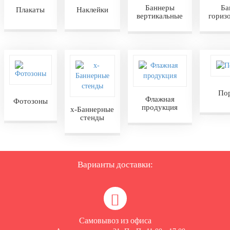
Баннеры
Ба
Плакаты
Наклейки
вертикальные
гориз
По
Флажная
Фотозоны
продукция
х-Баннерные
стенды
Варианты доставки:
Самовывоз из офиса