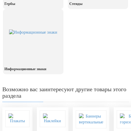
День рыбака (второе воскресенье
Гербы
Стенды
июля)
День ВМФ (последнее воскресенье
июля)
28 июля, День Крещения Руси
2 августа, День ВДВ
Информационные знаки
Возможно вас заинтересуют другие товары этого
раздела