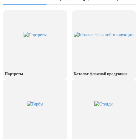
24 мая, День славянской
письменности и культуры
28 мая, День пограничника
1 июня, День защиты детей
8 июня, День социального работника
12 июня, День России
День медицинского работника
(третье воскресенье июня)
Портреты
Каталог флажной продукции
22 июня, День памяти и скорби
Выпускной для школ и ВУЗов
29 июня, День партизан и
подпольщиков
3 июля, День ГАИ (ГИБДД)
8 июля, День Семьи Любви и
Верности