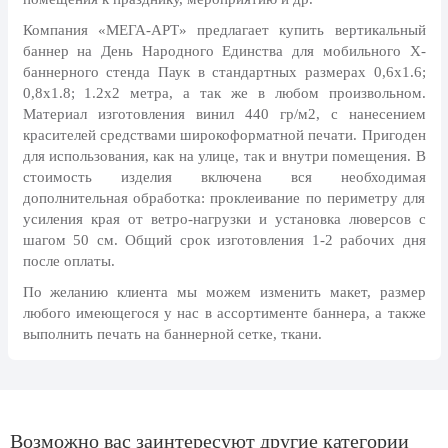
8 марта, Международный женский
день
Компания «МЕГА-АРТ» предлагает купить вертикальный
баннер на День Народного Единства для мобильного X-
27 марта, День театра
баннерного стенда Паук в стандартных размерах 0,6х1.6;
1 апреля, День смеха
0,8х1.8; 1.2х2 метра, а так же в любом произвольном.
Материал изготовления винил 440 гр/м2, с нанесением
Апрель, Месячник по
красителей средствами широкоформатной печати. Пригоден
благоустройству
для использования, как на улице, так и внутри помещения. В
День геолога (первое воскресенье
стоимость изделия включена вся необходимая
апреля)
дополнительная обработка: проклеивание по периметру для
усиления края от ветро-нагрузки и установка люверсов с
Светлая Пасха
шагом 50 см. Общий срок изготовления 1-2 рабочих дня
12 апреля, День космонавтики
после оплаты.
По желанию клиента мы можем изменить макет, размер
18 апреля, Дни исторического и
культурного наследия
любого имеющегося у нас в ассортименте баннера, а также
выполнить печать на баннерной сетке, ткани.
1 мая, праздник Весны и Труда
6 мая, День герба и флага города
Москвы
9 мая, День Победы
Возможно вас заинтересуют другие категории