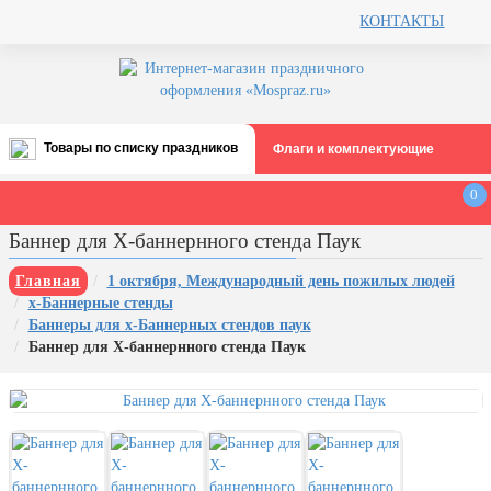
КОНТАКТЫ
Товары по списку праздников
Флаги и комплектующие
Все праздники
0
День строителя (второе воскресенье
Баннер для X-баннернного стенда Паук
августа)
12 августа, День ВВС
Главная
1 октября, Международный день пожилых людей
х-Баннерные стенды
22 августа, День Государственного
Баннеры для х-Баннерных стендов паук
флага РФ
Баннер для X-баннернного стенда Паук
День шахтера (последнее
воскресенье августа)
1 сентября, День знаний
3 сентября, День солидарности в
борьбе с терроризмом