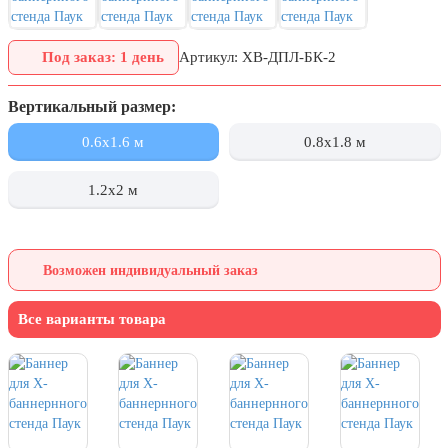
День города Москвы (первая суббота
сентября)
Под заказ: 1 день
Артикул: ХВ-ДПЛ-БК-2
День нефтяника (первое воскресенье
сентября)
Вертикальный размер:
8 сентября, День танкиста (второе
0.6x1.6 м
0.8x1.8 м
воскресенье сентября)
1 октября, Международный день
1.2x2 м
пожилых людей
5 октября, День учителя
19 октября, День Отца
Возможен индивидуальный заказ
25 октября, День Таможенника
Российской Федерации
Все варианты товара
28 октября, День Бабушек и Дедушек
Хэллоуин
4 ноября, День народного единства