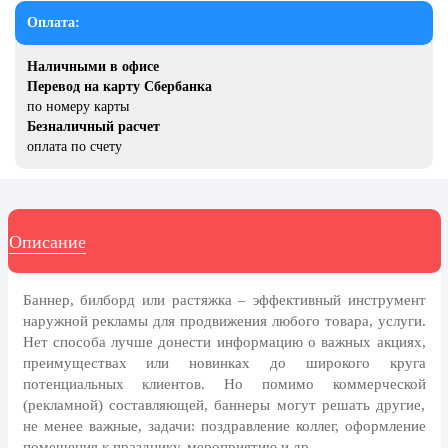
20 декабря, День работника органов
Оплата:
безопасности
Новогоднее оформление
Наличными в офисе
Перевод на карту Сбербанка
Рождество Христово
по номеру карты
Безналичный расчет
19 января, Крещение Господне
оплата по счету
22 января, День дедушки
25 января, Татьянин день
14 февраля, День Святого
Описание
Валентина
15 февраля, День памяти о
Баннер, билборд или растяжка – эффективный инструмент
россиянах...
наружной рекламы для продвижения любого товара, услуги.
Масленица
Нет способа лучше донести информацию о важных акциях,
преимуществах или новинках до широкого круга
23 февраля, День защитника
потенциальных клиентов. Но помимо коммерческой
Отечества
(рекламной) составляющей, баннеры могут решать другие,
1 марта, День Бабушек
не менее важные, задачи: поздравление коллег, оформление
помещения к празднику, мероприятию и др.