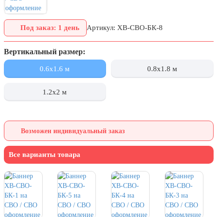
День города Москвы (первая суббота
сентября)
Под заказ: 1 день
Артикул: ХВ-СВО-БК-8
День нефтяника (первое воскресенье
сентября)
Вертикальный размер:
8 сентября, День танкиста (второе
0.6x1.6 м
0.8x1.8 м
воскресенье сентября)
1 октября, Международный день
1.2x2 м
пожилых людей
5 октября, День учителя
19 октября, День Отца
Возможен индивидуальный заказ
25 октября, День Таможенника
Российской Федерации
Все варианты товара
28 октября, День Бабушек и Дедушек
Хэллоуин
4 ноября, День народного единства