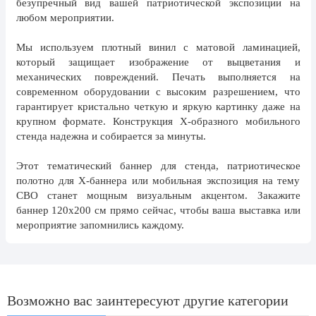
безупречный вид вашей патриотической экспозиции на
8 марта, Международный женский
день
любом мероприятии.
27 марта, День театра
Мы используем плотный винил с матовой ламинацией,
который защищает изображение от выцветания и
1 апреля, День смеха
механических повреждений. Печать выполняется на
Апрель, Месячник по
современном оборудовании с высоким разрешением, что
благоустройству
гарантирует кристально четкую и яркую картинку даже на
крупном формате. Конструкция X-образного мобильного
День геолога (первое воскресенье
апреля)
стенда надежна и собирается за минуты.
Светлая Пасха
Этот тематический баннер для стенда, патриотическое
полотно для X-баннера или мобильная экспозиция на тему
12 апреля, День космонавтики
СВО станет мощным визуальным акцентом. Закажите
18 апреля, Дни исторического и
баннер 120х200 см прямо сейчас, чтобы ваша выставка или
культурного наследия
мероприятие запомнились каждому.
1 мая, праздник Весны и Труда
6 мая, День герба и флага города
Москвы
Возможно вас заинтересуют другие категории
9 мая, День Победы