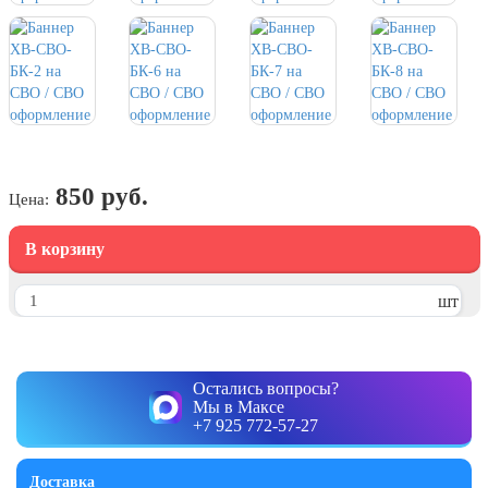
7 ноября, День проведения военного
парада на Красной площади
7 ноября, День Октябрьской
революции
10 ноября, День сотрудника органов
внутренних дел РФ
13 ноября, День Войск РХБЗ
850 руб.
Цена:
19 ноября, День Ракетных Войск и
Артиллерии
В корзину
День матери (последнее воскресенье
ноября)
шт
5 декабря, День начала
контрнаступления советских войск
9 декабря, Международный день
Остались вопросы?
борьбы с коррупцией
Мы в Максе
+7 925 772-57-27
9 декабря, День Героев Отечества
12 декабря, День конституции РФ
Доставка