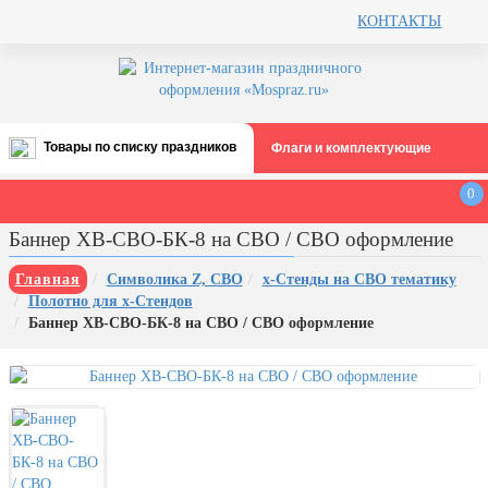
КОНТАКТЫ
Товары по списку праздников
Флаги и комплектующие
Все праздники
0
День строителя (второе воскресенье
Баннер ХВ-СВО-БК-8 на СВО / СВО оформление
августа)
12 августа, День ВВС
Главная
Символика Z, СВО
х-Стенды на СВО тематику
Полотно для х-Стендов
22 августа, День Государственного
Баннер ХВ-СВО-БК-8 на СВО / СВО оформление
флага РФ
День шахтера (последнее
воскресенье августа)
1 сентября, День знаний
3 сентября, День солидарности в
борьбе с терроризмом