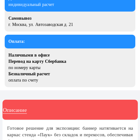
20 декабря, День работника органов
индивидуальный расчет
безопасности
Самовывоз
Новогоднее оформление
г. Москва, ул. Автозаводская д. 21
Рождество Христово
19 января, Крещение Господне
Оплата:
22 января, День дедушки
Наличными в офисе
Перевод на карту Сбербанка
25 января, Татьянин день
по номеру карты
14 февраля, День Святого
Безналичный расчет
Валентина
оплата по счету
15 февраля, День памяти о
россиянах...
Масленица
Описание
23 февраля, День защитника
Отечества
Готовое решение для экспозиции: баннер натягивается на
1 марта, День Бабушек
каркас стенда «Паук» без складок и перекосов, обеспечивая