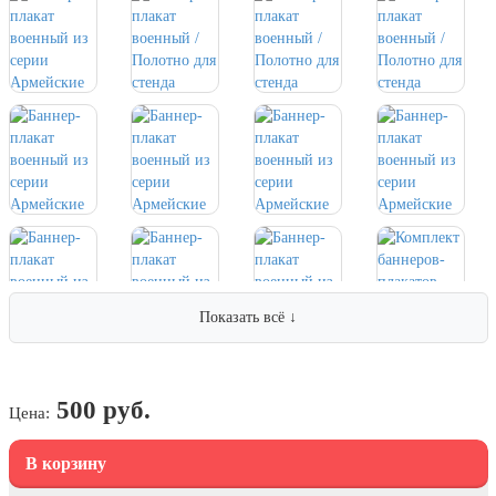
парада на Красной площади
7 ноября, День Октябрьской
революции
10 ноября, День сотрудника органов
внутренних дел РФ
13 ноября, День Войск РХБЗ
19 ноября, День Ракетных Войск и
Артиллерии
День матери (последнее воскресенье
ноября)
5 декабря, День начала
Показать всё ↓
контрнаступления советских войск
9 декабря, Международный день
борьбы с коррупцией
500 руб.
Цена:
9 декабря, День Героев Отечества
12 декабря, День конституции РФ
В корзину
20 декабря, День работника органов