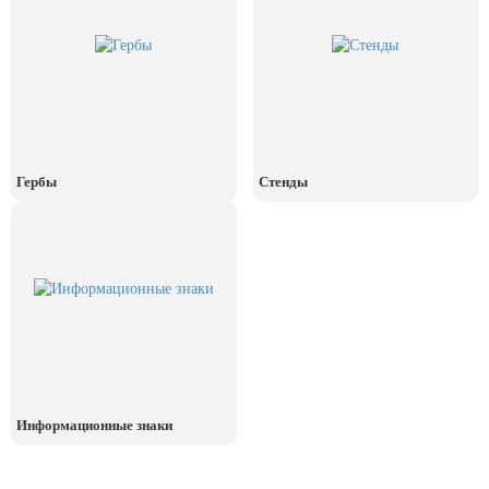
июля)
День ВМФ (последнее воскресенье
июля)
28 июля, День Крещения Руси
2 августа, День ВДВ
Гербы
Стенды
Информационные знаки