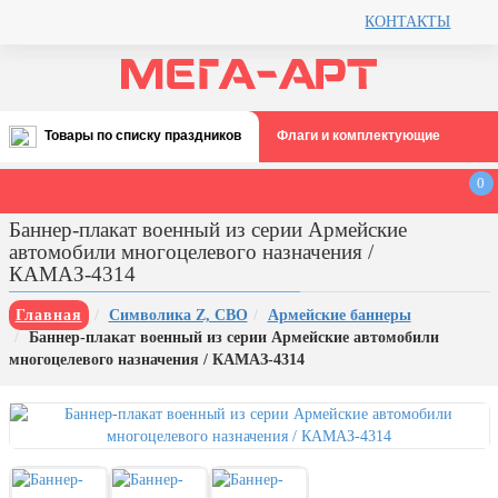
КОНТАКТЫ
Товары по списку праздников
Флаги и комплектующие
Все праздники
0
День строителя (второе воскресенье
Баннер-плакат военный из серии Армейские
августа)
автомобили многоцелевого назначения /
12 августа, День ВВС
КАМАЗ-4314
22 августа, День Государственного
Главная
Символика Z, СВО
Армейские баннеры
флага РФ
Баннер-плакат военный из серии Армейские автомобили
День шахтера (последнее
многоцелевого назначения / КАМАЗ-4314
воскресенье августа)
1 сентября, День знаний
3 сентября, День солидарности в
борьбе с терроризмом