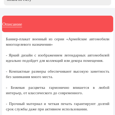
день
27 марта, День театра
1 апреля, День смеха
Описание
Апрель, Месячник по
благоустройству
Баннер-плакат военный из серии «Армейские автомобили
День геолога (первое воскресенье
многоцелевого назначения»
апреля)
Светлая Пасха
- Яркий дизайн с изображением легендарных автомобилей
идеально подойдет для коллекций или декора помещения.
12 апреля, День космонавтики
- Компактные размеры обеспечивают высокую заметность
18 апреля, Дни исторического и
культурного наследия
без занимания много места.
1 мая, праздник Весны и Труда
- Бежевая расцветка гармонично впишется в любой
интерьер, от классического до современного.
6 мая, День герба и флага города
Москвы
- Прочный материал и четкая печать гарантируют долгий
9 мая, День Победы
срок службы даже при активном использовании.