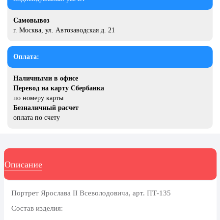
24 мая, День славянской
письменности и культуры
Самовывоз
г. Москва, ул. Автозаводская д. 21
28 мая, День пограничника
1 июня, День защиты детей
Оплата:
8 июня, День социального работника
Наличными в офисе
12 июня, День России
Перевод на карту Сбербанка
по номеру карты
День медицинского работника
Безналичный расчет
(третье воскресенье июня)
оплата по счету
22 июня, День памяти и скорби
Выпускной для школ и ВУЗов
29 июня, День партизан и
Описание
подпольщиков
3 июля, День ГАИ (ГИБДД)
Портрет Ярослава II Всеволодовича, арт. ПТ-135
8 июля, День Семьи Любви и
Состав изделия:
Верности