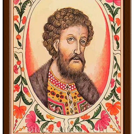
День города Москвы (первая суббота
сентября)
День нефтяника (первое воскресенье
сентября)
8 сентября, День танкиста (второе
воскресенье сентября)
1 октября, Международный день
пожилых людей
5 октября, День учителя
19 октября, День Отца
25 октября, День Таможенника
Российской Федерации
28 октября, День Бабушек и Дедушек
Хэллоуин
4 ноября, День народного единства