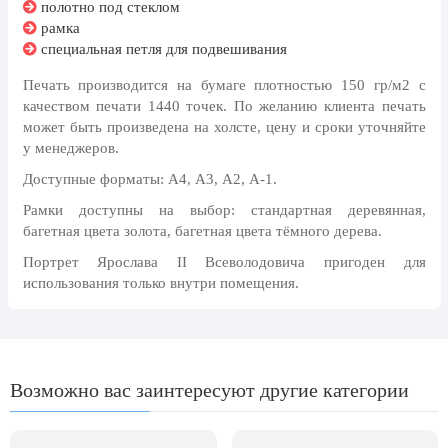
полотно под стеклом
День рыбака (второе воскресенье
июля)
рамка
специальная петля для подвешивания
День ВМФ (последнее воскресенье
июля)
Печать производится на бумаге плотностью 150 гр/м2 с
качеством печати 1440 точек. По желанию клиента печать
28 июля, День Крещения Руси
может быть произведена на холсте, цену и сроки уточняйте
2 августа, День ВДВ
у менеджеров.
Доступные форматы: А4, А3, А2, А-1.
Рамки доступны на выбор: стандартная деревянная,
багетная цвета золота, багетная цвета тёмного дерева.
Портрет Ярослава II Всеволодовича пригоден для
использования только внутри помещения.
Возможно вас заинтересуют другие категории