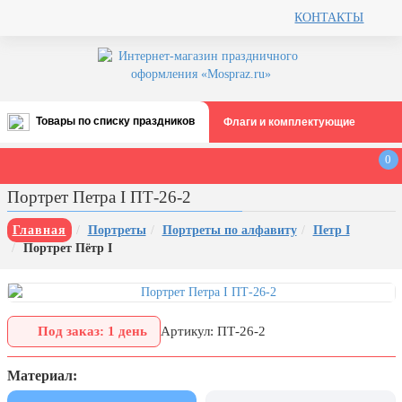
КОНТАКТЫ
Товары по списку праздников
Флаги и комплектующие
Все праздники
0
День строителя (второе воскресенье
Портрет Петра I ПТ-26-2
августа)
12 августа, День ВВС
Главная
Портреты
Портреты по алфавиту
Петр I
Портрет Пётр I
22 августа, День Государственного
флага РФ
День шахтера (последнее
воскресенье августа)
Под заказ: 1 день
Артикул: ПТ-26-2
1 сентября, День знаний
Материал:
3 сентября, День солидарности в
борьбе с терроризмом