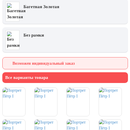
7 ноября, День проведения военного
парада на Красной площади
Багетная Золотая
7 ноября, День Октябрьской
революции
10 ноября, День сотрудника органов
внутренних дел РФ
Без рамки
13 ноября, День Войск РХБЗ
19 ноября, День Ракетных Войск и
Артиллерии
Возможен индивидуальный заказ
День матери (последнее воскресенье
ноября)
Все варианты товара
5 декабря, День начала
контрнаступления советских войск
9 декабря, Международный день
борьбы с коррупцией
9 декабря, День Героев Отечества
12 декабря, День конституции РФ