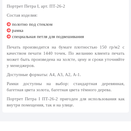
24 мая, День славянской
Портрет Петра I, арт. ПТ-26-2
письменности и культуры
Состав изделия:
28 мая, День пограничника
полотно под стеклом
1 июня, День защиты детей
рамка
специальная петля для подвешивания
8 июня, День социального работника
Печать производится на бумаге плотностью 150 гр/м2 с
12 июня, День России
качеством печати 1440 точек. По желанию клиента печать
может быть произведена на холсте, цену и сроки уточняйте
День медицинского работника
(третье воскресенье июня)
у менеджеров.
22 июня, День памяти и скорби
Доступные форматы: А4, А3, А2, А-1.
Рамки доступны на выбор: стандартная деревянная,
Выпускной для школ и ВУЗов
багетная цвета золота, багетная цвета тёмного дерева.
29 июня, День партизан и
Портрет Петра I ПТ-26-2 пригоден для использования как
подпольщиков
внутри помещения, так и на улице.
3 июля, День ГАИ (ГИБДД)
8 июля, День Семьи Любви и
Верности