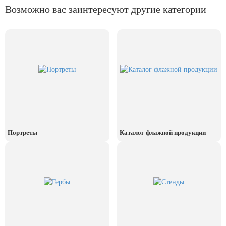
День рыбака (второе воскресенье
Возможно вас заинтересуют другие категории
июля)
День ВМФ (последнее воскресенье
июля)
28 июля, День Крещения Руси
2 августа, День ВДВ
Портреты
Каталог флажной продукции