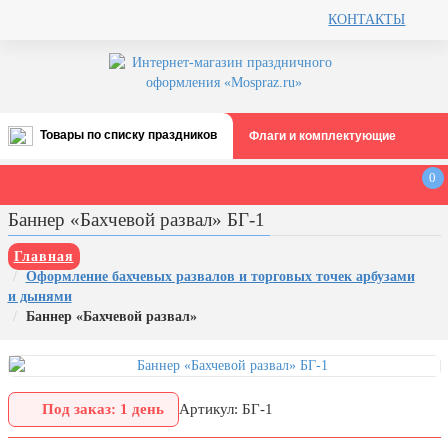
КОНТАКТЫ
Товары по списку праздников
Флаги и комплектующие
Все праздники
0
День строителя (второе воскресенье
Баннер «Бахчевой развал» БГ-1
августа)
12 августа, День ВВС
Главная
Оформление бахчевых развалов и торговых точек арбузами
22 августа, День Государственного
и дынями
флага РФ
Баннер «Бахчевой развал»
День шахтера (последнее
воскресенье августа)
1 сентября, День знаний
Под заказ: 1 день
Артикул: БГ-1
3 сентября, День солидарности в
борьбе с терроризмом