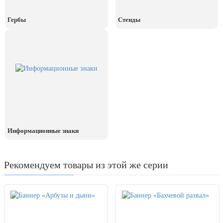
День рыбака (второе воскресенье
июля)
Гербы
Стенды
День ВМФ (последнее воскресенье
июля)
28 июля, День Крещения Руси
2 августа, День ВДВ
Информационные знаки
Рекомендуем товары из этой же серии