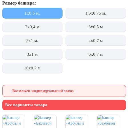
Размер баннера:
День города Москвы (первая суббота
сентября)
1x0.5 м.
1.5x0.75 м.
День нефтяника (первое воскресенье
сентября)
2х0,4 м
3х0,5 м
8 сентября, День танкиста (второе
2x1 м.
4х0,7 м
воскресенье сентября)
1 октября, Международный день
3x1 м
5х0,7 м
пожилых людей
5 октября, День учителя
10х0,7 м
19 октября, День Отца
25 октября, День Таможенника
Российской Федерации
Возможен индивидуальный заказ
28 октября, День Бабушек и Дедушек
Все варианты товара
Хэллоуин
4 ноября, День народного единства