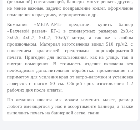
(рекламной) составляющей, баннеры могут решать другие,
8 марта, Международный женский
день
не менее важные, задачи: поздравление коллег, оформление
помещения к празднику, мероприятию и др.
27 марта, День театра
Компания «МЕГА-АРТ» предлагает купить баннер
1 апреля, День смеха
«Бахчевой развал» БГ-1 в стандартных размерах 2х0,4;
3х0,5; 4х0,7; 5х0,7; 10х0,7 метра, а так же в любом
Апрель, Месячник по
произвольном. Материал изготовления винил 510 гр/м2, с
благоустройству
нанесением красителей средствами широкоформатной
День геолога (первое воскресенье
печати. Пригоден для использования, как на улице, так и
апреля)
внутри помещения. В стоимость изделия включена вся
необходимая дополнительная обработка: проклеивание по
Светлая Пасха
периметру для усиления края от ветро-нагрузки и установка
12 апреля, День космонавтики
люверсов с шагом 50 см. Общий срок изготовления 1-2
рабочих дня после оплаты.
18 апреля, Дни исторического и
культурного наследия
По желанию клиента мы можем изменить макет, размер
любого имеющегося у нас в ассортименте баннера, а также
1 мая, праздник Весны и Труда
выполнить печать на баннерной сетке, ткани.
6 мая, День герба и флага города
Москвы
9 мая, День Победы