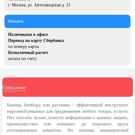
20 декабря, День работника органов
г. Москва, ул. Автозаводская д. 21
безопасности
Новогоднее оформление
Оплата:
Рождество Христово
Наличными в офисе
19 января, Крещение Господне
Перевод на карту Сбербанка
по номеру карты
22 января, День дедушки
Безналичный расчет
оплата по счету
25 января, Татьянин день
14 февраля, День Святого
Валентина
15 февраля, День памяти о
Описание
россиянах...
Масленица
Баннер, билборд или растяжка – эффективный инструмент
23 февраля, День защитника
наружной рекламы для продвижения любого товара, услуги.
Отечества
Нет способа лучше донести информацию о важных акциях,
преимуществах или новинках до широкого круга
1 марта, День Бабушек
потенциальных клиентов. Но помимо коммерческой