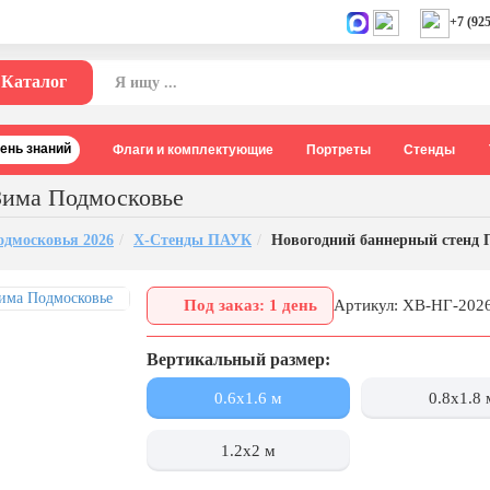
+7 (925
Каталог
День знаний
Флаги и комплектующие
Портреты
Стенды
Зима Подмосковье
одмосковья 2026
Х-Стенды ПАУК
Новогодний баннерный стенд 
Под заказ: 1 день
Артикул: ХВ-НГ-20
Вертикальный размер:
0.6x1.6 м
0.8x1.8 
1.2x2 м