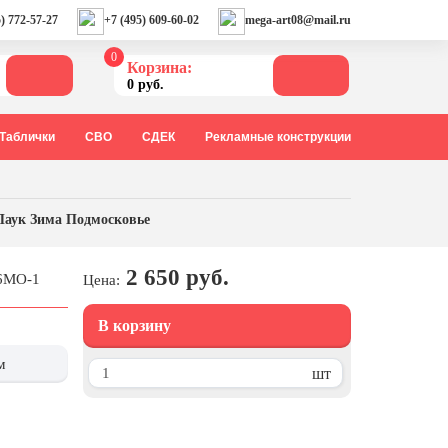
) 772-57-27
+7 (495) 609-60-02
mega-art08@mail.ru
0
Корзина:
0 руб.
Таблички
СВО
СДЕК
Рекламные конструкции
Паук Зима Подмосковье
2 650 руб.
26МО-1
Цена:
В корзину
м
шт