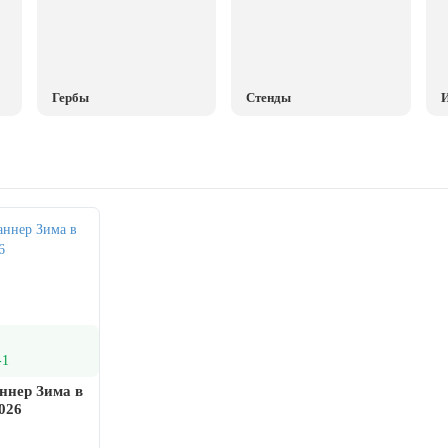
Гербы
Стенды
И
-1
ннер Зима в
026