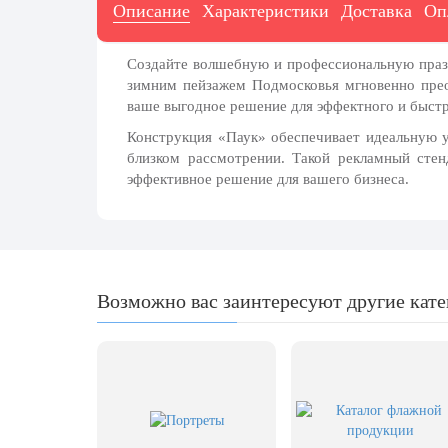
7 ноября, День проведения военного
Описание
Характеристики
Доставка
Оп
парада на Красной площади
7 ноября, День Октябрьской
Создайте волшебную и профессиональную пра
революции
зимним пейзажем Подмосковья мгновенно прео
10 ноября, День сотрудника органов
ваше выгодное решение для эффектного и
быст
внутренних дел РФ
Конструкция «Паук» обеспечивает идеальную 
13 ноября, День Войск РХБЗ
близком рассмотрении. Такой
рекламный стен
эффективное решение для вашего бизнеса.
19 ноября, День Ракетных Войск и
Артиллерии
День матери (последнее воскресенье
ноября)
5 декабря, День начала
Возможно вас заинтересуют другие кат
контрнаступления советских войск
9 декабря, Международный день
борьбы с коррупцией
9 декабря, День Героев Отечества
12 декабря, День конституции РФ