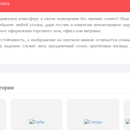
лата
здничную атмосферу в своем помещении без лишних хлопот! На
бразит любой уголок, даря гостям и клиентам неповторимое ощу
рого оформления
торгового зала, офиса или витрины.
устойчивость, а изображение на
плотном виниле
отличается сочны
д
надежно служит весь праздничный сезон, притягивая взгляды 
егории