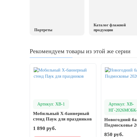
20 декабря, День работника органов
безопасности
Новогоднее оформление
Каталог флажной
Рождество Христово
Портреты
продукции
19 января, Крещение Господне
Рекомендуем товары из этой же серии
22 января, День дедушки
25 января, Татьянин день
14 февраля, День Святого Валентина
15 февраля, День памяти о
россиянах...
Масленица
Артикул: ХВ-1
Артикул: ХВ-
23 февраля, День защитника
НГ-2026МОБК
Отечества
Мобильный X-баннерный
стенд Паук для праздников
Новогодний ба
1 марта, День Бабушек
Подмосковье 2
1 890 руб.
8 марта, Международный женский
850 руб.