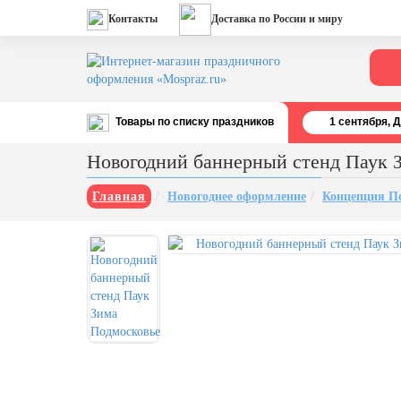
Контакты
Доставка по России и миру
Товары по списку праздников
1 cентября, 
Все праздники
Новогодний баннерный стенд Паук 
День строителя (второе воскресенье
августа)
Главная
Новогоднее оформление
Концепция П
12 августа, День ВВС
22 августа, День Государственного
флага РФ
День шахтера (последнее
воскресенье августа)
1 сентября, День знаний
3 сентября, День солидарности в
борьбе с терроризмом