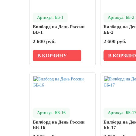
день
27 марта, День театра
Артикул: ББ-1
Артикул: ББ-2
1 апреля, День смеха
Билборд на День России
Билборд на Де
ББ-1
ББ-2
Апрель, Месячник по благоустройству
2 600 руб.
2 600 руб.
День геолога (первое воскресенье
апреля)
В КОРЗИНУ
В КОРЗИН
Светлая Пасха
12 апреля, День космонавтики
18 апреля, Дни исторического и
культурного наследия
1 мая, праздник Весны и Труда
6 мая, День герба и флага города
Москвы
Артикул: ББ-16
Артикул: ББ-1
9 мая, День Победы
Билборд на День России
Билборд на Де
ББ-16
ББ-17
24 мая, День славянской