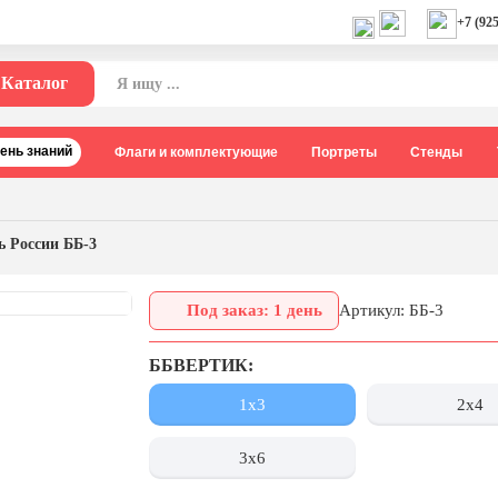
+7 (925
Каталог
День знаний
Флаги и комплектующие
Портреты
Стенды
ь России ББ-3
Под заказ: 1 день
Артикул: ББ-3
ББВЕРТИК:
1х3
2х4
3х6