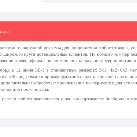
лата
инструмент наружной рекламы для продвижения любого товара, ус
о широкого круга потенциальных клиентов. Но помимо коммерчес
авление коллег, оформление помещения к празднику, мероприятию и 
орд к 12 июня ББ-3 в стандартных размерах 3х1; 4х2; 6х3 мет
асителей средствами широкоформатной печати. Пригоден для исполь
дополнительная обработка: проклеивание по периметру для усилен
бочих дня после оплаты.
 размер любого имеющегося у нас в ассортименте билборда, а так