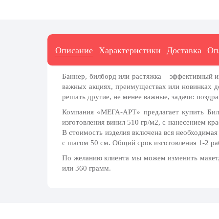
7 ноября, День проведения военного
парада на Красной площади
7 ноября, День Октябрьской
революции
Описание
Характеристики
Доставка
Оп
10 ноября, День сотрудника органов
внутренних дел РФ
13 ноября, День Войск РХБЗ
Баннер, билборд или растяжка – эффективный 
важных акциях, преимуществах или новинках д
19 ноября, День Ракетных Войск и
решать другие, не менее важные, задачи: поздр
Артиллерии
Компания «МЕГА-АРТ» предлагает купить Билб
День матери (последнее воскресенье
изготовления винил 510 гр/м2, с нанесением кр
ноября)
В стоимость изделия включена вся необходимая 
5 декабря, День начала
с шагом 50 см. Общий срок изготовления 1-2 ра
контрнаступления советских войск
По желанию клиента мы можем изменить макет,
9 декабря, Международный день
или 360 грамм.
борьбы с коррупцией
9 декабря, День Героев Отечества
12 декабря, День конституции РФ