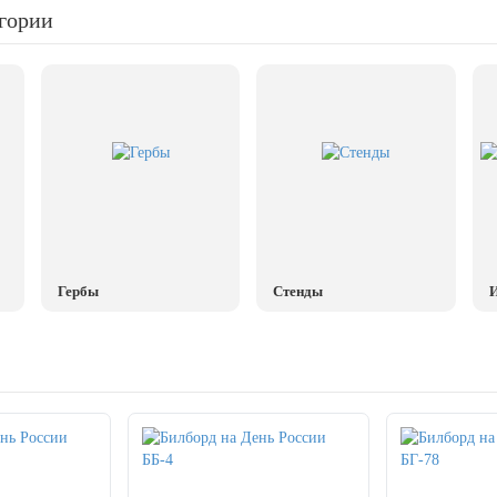
егории
Гербы
Стенды
И