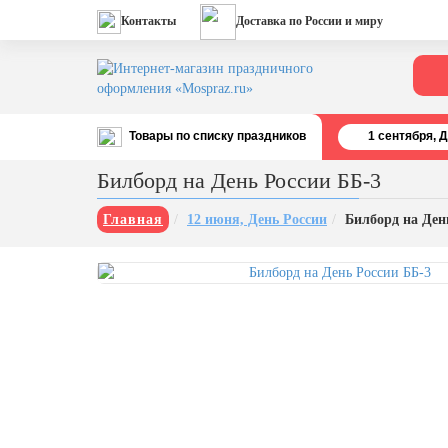
Контакты
Доставка по России и миру
Товары по списку праздников
1 cентября, 
Все праздники
Билборд на День России ББ-3
День строителя (второе воскресенье
августа)
Главная
12 июня, День России
Билборд на Ден
12 августа, День ВВС
22 августа, День Государственного
флага РФ
День шахтера (последнее
воскресенье августа)
1 сентября, День знаний
3 сентября, День солидарности в
борьбе с терроризмом