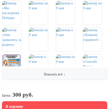
7 ноября, День проведения военного
парада на Красной площади
7 ноября, День Октябрьской
революции
10 ноября, День сотрудника органов
внутренних дел РФ
13 ноября, День Войск РХБЗ
19 ноября, День Ракетных Войск и
Артиллерии
День матери (последнее воскресенье
ноября)
5 декабря, День начала
Показать всё ↓
контрнаступления советских войск
9 декабря, Международный день
борьбы с коррупцией
300 руб.
Цена:
9 декабря, День Героев Отечества
12 декабря, День конституции РФ
В корзину