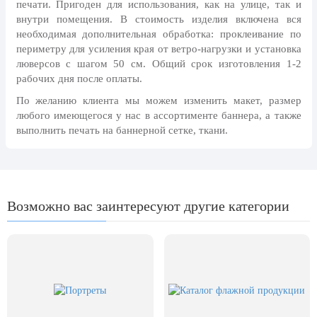
печати. Пригоден для использования, как на улице, так и
24 мая, День славянской
внутри помещения. В стоимость изделия включена вся
письменности и культуры
необходимая дополнительная обработка: проклеивание по
28 мая, День пограничника
периметру для усиления края от ветро-нагрузки и установка
люверсов с шагом 50 см. Общий срок изготовления 1-2
1 июня, День защиты детей
рабочих дня после оплаты.
8 июня, День социального работника
По желанию клиента мы можем изменить макет, размер
любого имеющегося у нас в ассортименте баннера, а также
12 июня, День России
выполнить печать на баннерной сетке, ткани.
День медицинского работника
(третье воскресенье июня)
22 июня, День памяти и скорби
Возможно вас заинтересуют другие категории
Выпускной для школ и ВУЗов
29 июня, День партизан и
подпольщиков
3 июля, День ГАИ (ГИБДД)
8 июля, День Семьи Любви и
Верности