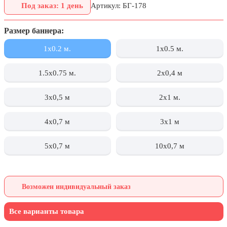
Под заказ: 1 день
Артикул: БГ-178
День города Москвы (первая суббота
сентября)
Размер баннера:
День нефтяника (первое воскресенье
сентября)
1х0.2 м.
1x0.5 м.
8 сентября, День танкиста (второе
воскресенье сентября)
1.5x0.75 м.
2х0,4 м
1 октября, Международный день
3х0,5 м
2x1 м.
пожилых людей
5 октября, День учителя
4х0,7 м
3x1 м
19 октября, День Отца
5х0,7 м
10х0,7 м
25 октября, День Таможенника
Российской Федерации
28 октября, День Бабушек и Дедушек
Возможен индивидуальный заказ
Хэллоуин
4 ноября, День народного единства
Все варианты товара