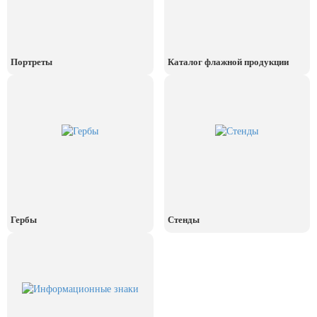
День рыбака (второе воскресенье
июля)
День ВМФ (последнее воскресенье
июля)
Портреты
Каталог флажной продукции
28 июля, День Крещения Руси
2 августа, День ВДВ
Гербы
Стенды