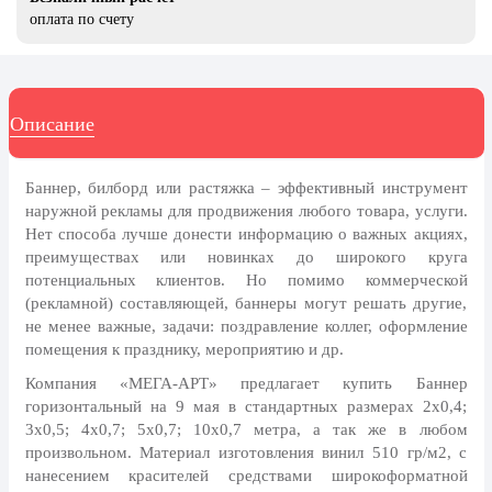
8 марта, Международный женский
оплата по счету
день
27 марта, День театра
1 апреля, День смеха
Описание
Апрель, Месячник по
благоустройству
Баннер, билборд или растяжка – эффективный инструмент
День геолога (первое воскресенье
наружной рекламы для продвижения любого товара, услуги.
апреля)
Нет способа лучше донести информацию о важных акциях,
Светлая Пасха
преимуществах или новинках до широкого круга
потенциальных клиентов. Но помимо коммерческой
12 апреля, День космонавтики
(рекламной) составляющей, баннеры могут решать другие,
18 апреля, Дни исторического и
не менее важные, задачи: поздравление коллег, оформление
культурного наследия
помещения к празднику, мероприятию и др.
1 мая, праздник Весны и Труда
Компания «МЕГА-АРТ» предлагает купить Баннер
горизонтальный на 9 мая в стандартных размерах 2х0,4;
6 мая, День герба и флага города
3х0,5; 4х0,7; 5х0,7; 10х0,7 метра, а так же в любом
Москвы
произвольном. Материал изготовления винил 510 гр/м2, с
9 мая, День Победы
нанесением красителей средствами широкоформатной