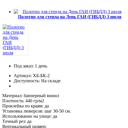
пожилых людей
5 октября, День учителя
Полотно для стенда на День ГАИ (ГИБДД) 3 июля
19 октября, День Отца
25 октября, День Таможенника
Российской Федерации
28 октября, День Бабушек и Дедушек
Хэллоуин
4 ноября, День народного единства
Под заказ: 1 день
7 ноября, День проведения военного
парада на Красной площади
Артикул: ХБ-БК-2
Доступность: На складе
7 ноября, День Октябрьской
революции
10 ноября, День сотрудника органов
Материал:
баннерный винил
внутренних дел РФ
Плотность:
440 гр/м2
Проклейка по краям:
да
13 ноября, День Войск РХБЗ
Установка люверсов:
шаг 30-50 см.
Использование на улице:
да
19 ноября, День Ракетных Войск и
Артиллерии
Точный рез:
да
Вертикальный размер: