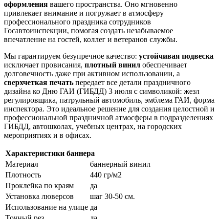
оформления
вашего пространства. Оно мгновенно
8 июля, День Семьи Любви и
привлекает внимание и погружает в атмосферу
Верности
профессионального праздника сотрудников
Госавтоинспекции, помогая создать незабываемое
День рыбака (второе воскресенье
июля)
впечатление на гостей, коллег и ветеранов службы.
День ВМФ (последнее воскресенье
Мы гарантируем безупречное качество:
устойчивая подвеска
июля)
исключает провисания,
плотный винил
обеспечивает
долговечность даже при активном использовании, а
28 июля, День Крещения Руси
сверхчеткая печать
передает все детали праздничного
2 августа, День ВДВ
дизайна ко Дню ГАИ (ГИБДД) 3 июля с символикой: жезл
регулировщика, патрульный автомобиль, эмблема ГАИ, форма
инспектора. Это идеальное решение для создания целостной и
профессиональной праздничной атмосферы в подразделениях
ГИБДД, автошколах, учебных центрах, на городских
мероприятиях и в офисах.
Характеристики баннера
Материал
баннерный винил
Плотность
440 гр/м2
Проклейка по краям
да
Установка люверсов
шаг 30-50 см.
Использование на улице
да
Точный рез
да