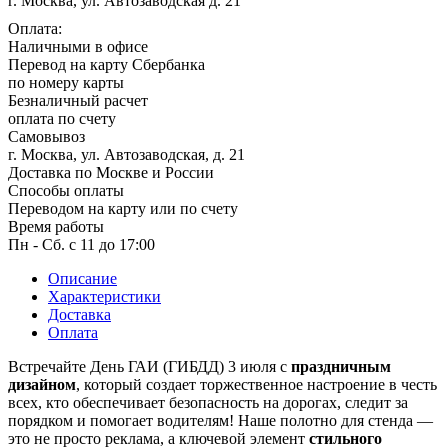
г. Москва, ул. Автозаводская д. 21
1 мая, праздник Весны и Труда
Оплата:
6 мая, День герба и флага города
Наличными в офисе
Москвы
Перевод на карту Сбербанка
по номеру карты
9 мая, День Победы
Безналичный расчет
24 мая, День славянской
оплата по счету
письменности и культуры
Самовывоз
г. Москва, ул. Автозаводская, д. 21
28 мая, День пограничника
Доставка по Москве и России
Способы оплаты
1 июня, День защиты детей
Переводом на карту или по счету
8 июня, День социального работника
Время работы
Пн - Сб. с 11 до 17:00
12 июня, День России
Описание
День медицинского работника
Характеристики
(третье воскресенье июня)
Доставка
22 июня, День памяти и скорби
Оплата
Выпускной для школ и ВУЗов
Встречайте День ГАИ (ГИБДД) 3 июля с
праздничным
дизайном
, который создает торжественное настроение в честь
29 июня, День партизан и
всех, кто обеспечивает безопасность на дорогах, следит за
подпольщиков
порядком и помогает водителям! Наше полотно для стенда —
3 июля, День ГАИ (ГИБДД)
это не просто реклама, а ключевой элемент
стильного