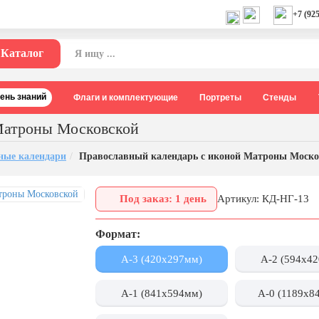
+7 (925
Каталог
День знаний
Флаги и комплектующие
Портреты
Стенды
Матроны Московской
ные календари
Православный календарь с иконой Матроны Моско
Под заказ: 1 день
Артикул: КД-НГ-13
Формат:
А-3 (420x297мм)
А-2 (594x4
А-1 (841x594мм)
А-0 (1189x8