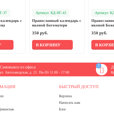
Г-37
Артикул: КД-НГ-43
Артикул: К
календарь с
Православный календарь с
Православны
има
иконой Богоматери
иконой Бож
Семистрельной
350 руб.
350 руб.
У
В КОРЗИНУ
В КОРЗ
2
Самовывоз из офиса
Д
ул. Автозаводская, д. 21. Пн-Пт 11:00 - 17:00
К
РМАЦИЯ
БЫСТРЫЙ ДОСТУП
ии
Корзина
Написать нам
Демонтаж
Блог