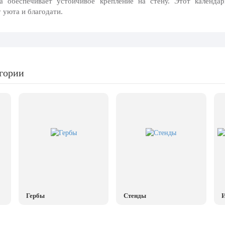
а
обеспечивает устойчивое крепление на стену. Этот календа
 уюта и благодати.
егории
Гербы
Стенды
И