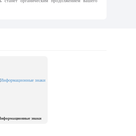
рь станет
органическим
продолжением вашего
нформационные знаки