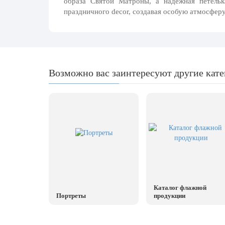
образа Святой Матроны, а
надежная петельк
20 декабря, День работника органов
праздничного decor, создавая особую атмосферу
безопасности
Новогоднее оформление
Рождество Христово
19 января, Крещение Господне
Возможно вас заинтересуют другие кат
22 января, День дедушки
25 января, Татьянин день
14 февраля, День Святого Валентина
15 февраля, День памяти о
россиянах...
Масленица
23 февраля, День защитника
Отечества
Каталог флажной
Портреты
продукции
1 марта, День Бабушек
8 марта, Международный женский