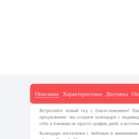
7 ноября, День проведения военного
парада на Красной площади
7 ноября, День Октябрьской
революции
10 ноября, День сотрудника органов
внутренних дел РФ
13 ноября, День Войск РХБЗ
19 ноября, День Ракетных Войск и
Артиллерии
День матери (последнее воскресенье
ноября)
5 декабря, День начала
Описание
Характеристики
Доставка
Оп
контрнаступления советских войск
9 декабря, Международный день
Встречайте новый год с благословением! 
борьбы с коррупцией
предложение: мы создаем календари с индивид
9 декабря, День Героев Отечества
себе и близким не просто график дней, а источ
12 декабря, День конституции РФ
Календарь изготовлен с любовью и вниманием