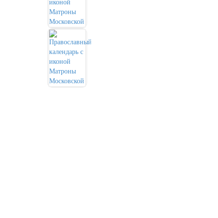
День города Москвы (первая суббота
сентября)
День нефтяника (первое воскресенье
сентября)
8 сентября, День танкиста (второе
воскресенье сентября)
1 октября, Международный день
пожилых людей
5 октября, День учителя
19 октября, День Отца
25 октября, День Таможенника
Российской Федерации
28 октября, День Бабушек и Дедушек
Хэллоуин
4 ноября, День народного единства