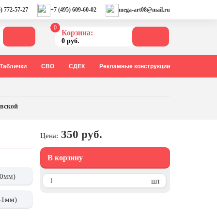
) 772-57-27
+7 (495) 609-60-02
mega-art08@mail.ru
0
Корзина:
0 руб.
Таблички
СВО
СДЕК
Рекламные конструкции
вской
350 руб.
Цена:
В корзину
20мм)
шт
41мм)