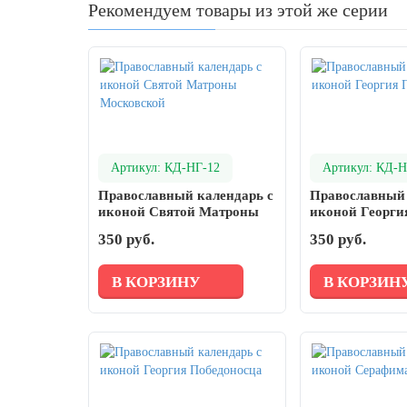
день
Рекомендуем товары из этой же серии
27 марта, День театра
1 апреля, День смеха
Апрель, Месячник по благоустройству
День геолога (первое воскресенье
апреля)
Артикул: КД-НГ-12
Артикул: КД-Н
Светлая Пасха
Православный календарь с
Православный 
12 апреля, День космонавтики
иконой Святой Матроны
иконой Георги
Московской
Победоносца
350 руб.
18 апреля, Дни исторического и
350 руб.
культурного наследия
В КОРЗИНУ
В КОРЗИН
1 мая, праздник Весны и Труда
6 мая, День герба и флага города
Москвы
9 мая, День Победы
24 мая, День славянской