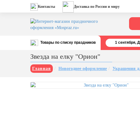
Контакты
Доставка по России и миру
Товары по списку праздников
1 cентября, 
Все праздники
Звезда на елку "Орион"
День строителя (второе воскресенье
августа)
Главная
Новогоднее оформление
Украшения д
12 августа, День ВВС
22 августа, День Государственного
флага РФ
День шахтера (последнее
воскресенье августа)
1 сентября, День знаний
3 сентября, День солидарности в
борьбе с терроризмом