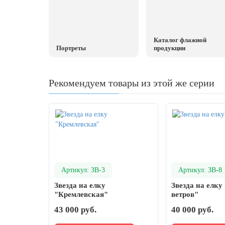
20 декабря, День работника органов
безопасности
Новогоднее оформление
Каталог флажной
Портреты
продукции
Рождество Христово
19 января, Крещение Господне
Рекомендуем товары из этой же серии
22 января, День дедушки
25 января, Татьянин день
14 февраля, День Святого Валентина
15 февраля, День памяти о
россиянах...
Масленица
Артикул: ЗВ-3
Артикул: ЗВ-8
23 февраля, День защитника
Звезда на елку
Звезда на елку
Отечества
"Кремлевская"
ветров"
1 марта, День Бабушек
43 000 руб.
40 000 руб.
8 марта, Международный женский