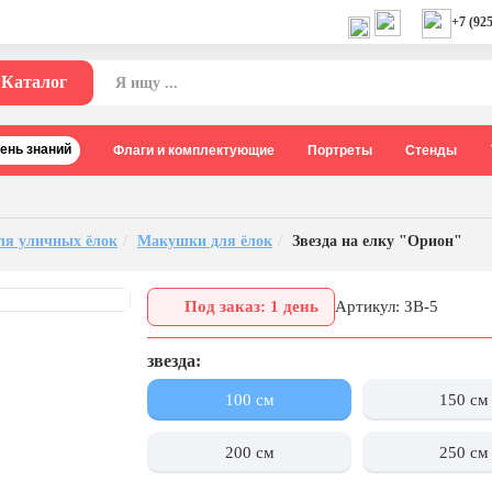
+7 (925
Каталог
День знаний
Флаги и комплектующие
Портреты
Стенды
ля уличных ёлок
Макушки для ёлок
Звезда на елку "Орион"
Под заказ: 1 день
Артикул: ЗВ-5
звезда:
100 см
150 см
200 см
250 см