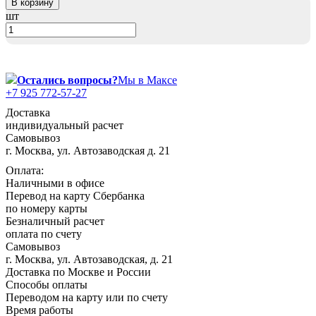
В корзину
россиянах...
шт
Масленица
23 февраля, День защитника
Отечества
Остались вопросы?
Мы в Максе
1 марта, День Бабушек
+7 925 772-57-27
8 марта, Международный женский
Доставка
день
индивидуальный расчет
Самовывоз
27 марта, День театра
г. Москва, ул. Автозаводская д. 21
1 апреля, День смеха
Оплата:
Наличными в офисе
Апрель, Месячник по
благоустройству
Перевод на карту Сбербанка
по номеру карты
День геолога (первое воскресенье
Безналичный расчет
апреля)
оплата по счету
Самовывоз
Светлая Пасха
г. Москва, ул. Автозаводская, д. 21
12 апреля, День космонавтики
Доставка по Москве и России
Способы оплаты
18 апреля, Дни исторического и
Переводом на карту или по счету
культурного наследия
Время работы