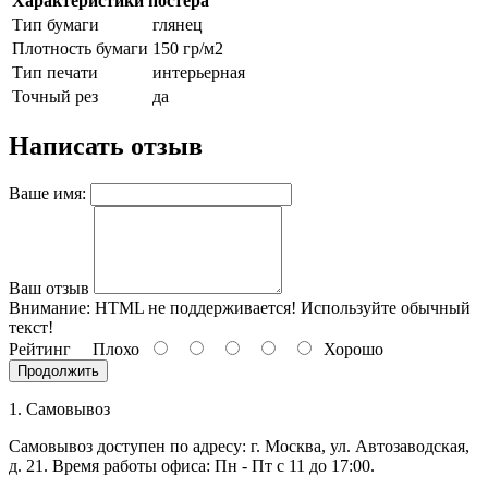
Характеристики постера
8 июля, День Семьи Любви и
Тип бумаги
глянец
Верности
Плотность бумаги
150 гр/м2
День рыбака (второе воскресенье
Тип печати
интерьерная
июля)
Точный рез
да
День ВМФ (последнее воскресенье
июля)
Написать отзыв
28 июля, День Крещения Руси
Ваше имя:
2 августа, День ВДВ
Ваш отзыв
Внимание:
HTML не поддерживается! Используйте обычный
текст!
Рейтинг
Плохо
Хорошо
Продолжить
1. Самовывоз
Самовывоз доступен по адресу: г. Москва, ул. Автозаводская,
д. 21. Время работы офиса: Пн - Пт с 11 до 17:00.