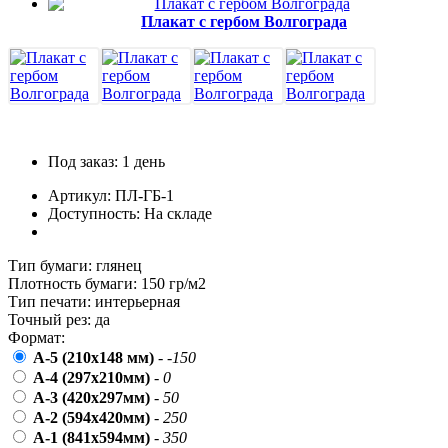
пожилых людей
Плакат с гербом Волгограда
5 октября, День учителя
19 октября, День Отца
25 октября, День Таможенника
Российской Федерации
28 октября, День Бабушек и Дедушек
Под заказ: 1 день
Хэллоуин
Артикул: ПЛ-ГБ-1
4 ноября, День народного единства
Доступность: На складе
7 ноября, День проведения военного
парада на Красной площади
Тип бумаги:
глянец
Плотность бумаги:
150 гр/м2
7 ноября, День Октябрьской
Тип печати:
интерьерная
революции
Точный рез:
да
10 ноября, День сотрудника органов
Формат:
внутренних дел РФ
А-5 (210х148 мм)
-
-150
А-4 (297x210мм)
-
0
13 ноября, День Войск РХБЗ
А-3 (420x297мм)
-
50
19 ноября, День Ракетных Войск и
А-2 (594x420мм)
-
250
Артиллерии
А-1 (841x594мм)
-
350