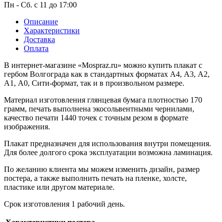
1 мая, праздник Весны и Труда
Пн - Сб. с 11 до 17:00
6 мая, День герба и флага города
Описание
Москвы
Характеристики
Доставка
9 мая, День Победы
Оплата
24 мая, День славянской
письменности и культуры
В интернет-магазине «Mospraz.ru» можно купить плакат с
гербом Волгограда как в стандартных форматах А4, А3, А2,
28 мая, День пограничника
А1, А0, Сити-формат, так и в произвольном размере.
1 июня, День защиты детей
Материал изготовления глянцевая бумага плотностью 170
грамм, печать выполнена экосольвентными чернилами,
8 июня, День социального работника
качество печати 1440 точек с точным резом в формате
12 июня, День России
изображения.
День медицинского работника
Плакат предназначен для использования внутри помещения.
(третье воскресенье июня)
Для более долгого срока эксплуатации возможна ламинация.
22 июня, День памяти и скорби
По желанию клиента мы можем изменить дизайн, размер
постера, а также выполнить печать на пленке, холсте,
Выпускной для школ и ВУЗов
пластике или другом материале.
29 июня, День партизан и
подпольщиков
Срок изготовления 1 рабочий день.
3 июля, День ГАИ (ГИБДД)