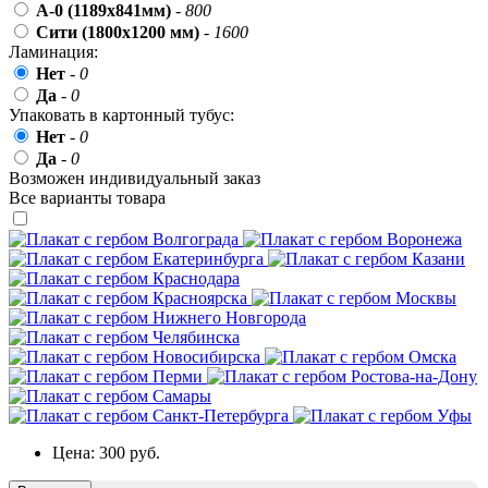
День матери (последнее воскресенье
А-0 (1189x841мм)
-
800
ноября)
Сити (1800x1200 мм)
-
1600
Ламинация:
5 декабря, День начала
контрнаступления советских войск
Нет
-
0
Да
-
0
9 декабря, Международный день
Упаковать в картонный тубус:
борьбы с коррупцией
Нет
-
0
9 декабря, День Героев Отечества
Да
-
0
Возможен индивидуальный заказ
12 декабря, День конституции РФ
Все варианты товара
20 декабря, День работника органов
безопасности
Новогоднее оформление
Рождество Христово
19 января, Крещение Господне
22 января, День дедушки
25 января, Татьянин день
14 февраля, День Святого
Цена:
300 руб.
Валентина
15 февраля, День памяти о