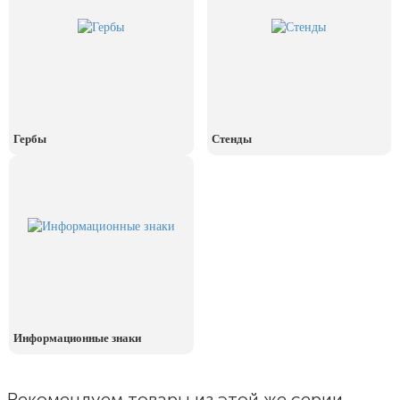
День рыбака (второе воскресенье
июля)
День ВМФ (последнее воскресенье
июля)
28 июля, День Крещения Руси
2 августа, День ВДВ
Гербы
Стенды
Информационные знаки
Рекомендуем товары из этой же серии