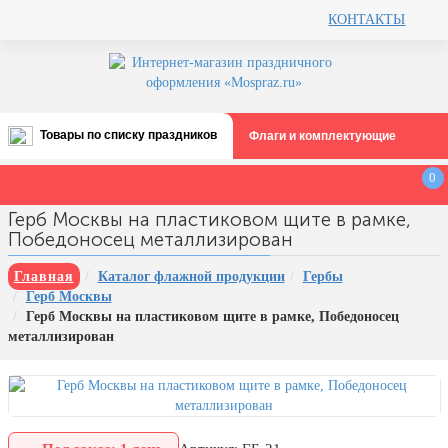
КОНТАКТЫ
Товары по списку праздников
Флаги и комплектующие
Все праздники
0
День строителя (второе воскресенье
Герб Москвы на пластиковом щите в рамке,
августа)
Победоносец металлизирован
12 августа, День ВВС
Главная
Каталог флажной продукции
Гербы
22 августа, День Государственного
Герб Москвы
флага РФ
Герб Москвы на пластиковом щите в рамке, Победоносец
День шахтера (последнее
металлизирован
воскресенье августа)
1 сентября, День знаний
3 сентября, День солидарности в
борьбе с терроризмом