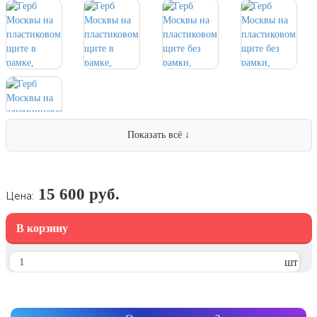
7 ноября, День проведения военного
парада на Красной площади
7 ноября, День Октябрьской
революции
10 ноября, День сотрудника органов
внутренних дел РФ
13 ноября, День Войск РХБЗ
19 ноября, День Ракетных Войск и
Показать всё ↓
Артиллерии
День матери (последнее воскресенье
ноября)
15 600 руб.
Цена:
5 декабря, День начала
контрнаступления советских войск
В корзину
9 декабря, Международный день
борьбы с коррупцией
шт
9 декабря, День Героев Отечества
12 декабря, День конституции РФ