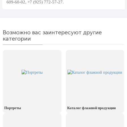
609-60-02, +7 (925) 772-57-27.
24 мая, День славянской
письменности и культуры
28 мая, День пограничника
1 июня, День защиты детей
Возможно вас заинтересуют другие
категории
8 июня, День социального работника
12 июня, День России
День медицинского работника
(третье воскресенье июня)
22 июня, День памяти и скорби
Выпускной для школ и ВУЗов
29 июня, День партизан и
подпольщиков
3 июля, День ГАИ (ГИБДД)
Портреты
Каталог флажной продукции
8 июля, День Семьи Любви и
Верности