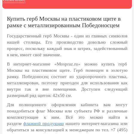
8 марта, Международный женский
день
27 марта, День театра
Купить герб Москвы на пластиковом щите в
рамке с металлизированным Победоносцем
1 апреля, День смеха
Государственный герб Москвы - один из главных символов
Апрель, Месячник по
нашей столицы. Его производство довольно сложный
благоустройству
процесс, поскольку каждый знак и штрих, задействованный
День геолога (первое воскресенье
в нем, имеет своё значение.
апреля)
В интернет-магазине «Mospraz.ru» можно купить герб
Светлая Пасха
Москвы на пластиковом щите. Герб помещен в золотую
рамку. Победоносец состоит из ударопрочного пластика,
12 апреля, День космонавтики
металлизирован, поэтому пригоден для использования как
18 апреля, Дни исторического и
внутри так и вне помещения. Доступен следующий
культурного наследия
размерный ряд щитов: 42х50 см.
1 мая, праздник Весны и Труда
Для полноценного оформления кабинета вам могут
понадобиться флаг Москвы или субъекта РФ и различные
6 мая, День герба и флага города
комплектующие к ним. Всё это можно найти в
Москвы
разделе
флажной продукции
нашего интернет-магазина или
9 мая, День Победы
обратиться за консультацией к менеджерам по тел. +7 (495)