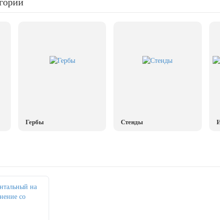
егории
Гербы
Стенды
И