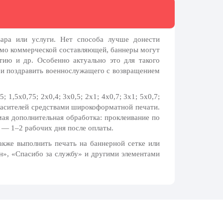
ара или услуги. Нет способа лучше донести
имо коммерческой составляющей, баннеры могут
тию и др. Особенно актуально это для такого
а и поздравить военнослужащего с возвращением
 1,5х0,75; 2х0,4; 3х0,5; 2х1; 4х0,7; 3х1; 5х0,7;
красителей средствами широкоформатной печати.
мая дополнительная обработка: проклеивание по
я — 1–2 рабочих дня после оплаты.
кже выполнить печать на баннерной сетке или
н», «Спасибо за службу» и другими элементами