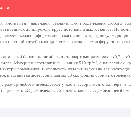
лата
ый инструмент наружной рекламы для продвижения любого тов
ли новинках до широкого круга потенциальных клиентов. Но пом
дравление коллег, оформление помещения к празднику, мероприя
я со срочной службы)
, когда хочется создать атмосферу торжеств
зонтальный баннер на
дембель
в стандартных размерах 1х0,2; 1х0,5;
азмере. Материал изготовления — винил 510 гр/м², с нанесением 
 и внутри помещения. В стоимость изделия включена вся необходи
зок и установка люверсов с шагом 50 см. Общий срок изготовлени
, размер любого имеющегося у нас в ассортименте баннера, а та
 надписями: «С дембелем!», «Уволен в запас», «Дембель неизбеже