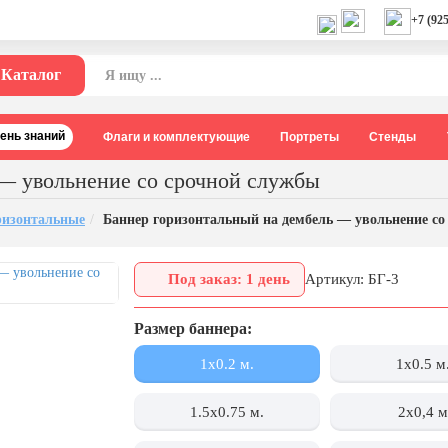
+7 (925
Каталог
День знаний
Флаги и комплектующие
Портреты
Стенды
 — увольнение со срочной службы
ризонтальные
Баннер горизонтальный на дембель — увольнение со
Под заказ: 1 день
Артикул: БГ-3
Размер баннера:
1х0.2 м.
1x0.5 м
1.5x0.75 м.
2х0,4 м