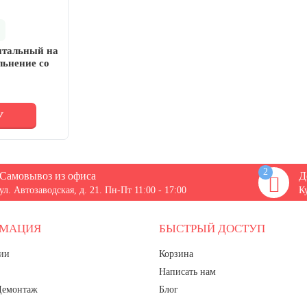
нтальный на
льнение со
ы
У
2
Самовывоз из офиса
Д
ул. Автозаводская, д. 21. Пн-Пт 11:00 - 17:00
К
РМАЦИЯ
БЫСТРЫЙ ДОСТУП
ии
Корзина
Написать нам
Демонтаж
Блог