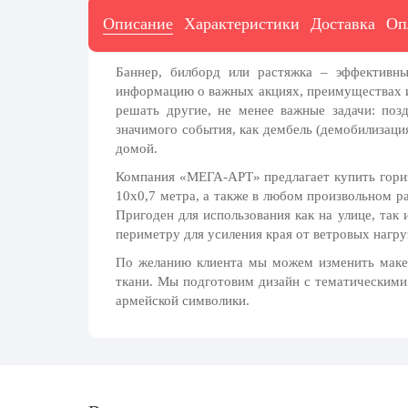
7 ноября, День проведения военного
парада на Красной площади
Описание
Характеристики
Доставка
Оп
7 ноября, День Октябрьской
революции
Баннер, билборд или растяжка – эффективн
информацию о важных акциях, преимуществах и
10 ноября, День сотрудника органов
внутренних дел РФ
решать другие, не менее важные задачи: поз
значимого события, как
дембель (демобилизаци
13 ноября, День Войск РХБЗ
домой.
19 ноября, День Ракетных Войск и
Компания «МЕГА-АРТ» предлагает купить гори
Артиллерии
10х0,7 метра, а также в любом произвольном р
Пригоден для использования как на улице, так
День матери (последнее воскресенье
ноября)
периметру для усиления края от ветровых нагру
По желанию клиента мы можем изменить макет
5 декабря, День начала
контрнаступления советских войск
ткани. Мы подготовим дизайн с тематическими
армейской символики.
9 декабря, Международный день
борьбы с коррупцией
9 декабря, День Героев Отечества
12 декабря, День конституции РФ