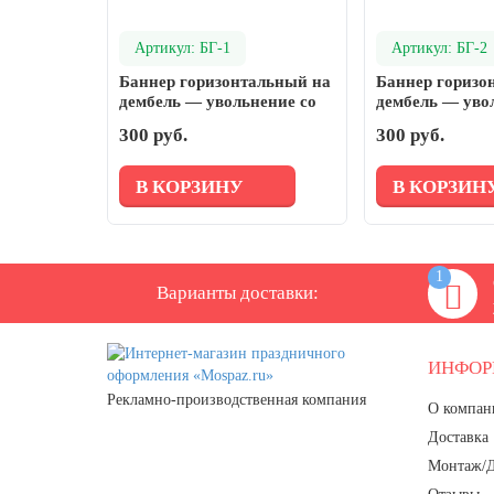
день
27 марта, День театра
Артикул: БГ-1
Артикул: БГ-2
Баннер горизонтальный на
Баннер горизо
1 апреля, День смеха
дембель — увольнение со
дембель — уво
Апрель, Месячник по благоустройству
срочной службы
срочной служб
300 руб.
300 руб.
День геолога (первое воскресенье
апреля)
В КОРЗИНУ
В КОРЗИН
Светлая Пасха
12 апреля, День космонавтики
1
18 апреля, Дни исторического и
Варианты доставки:
культурного наследия
1 мая, праздник Весны и Труда
ИНФО
6 мая, День герба и флага города
Рекламно-производственная компания
Москвы
О компан
Доставка
9 мая, День Победы
Монтаж/
24 мая, День славянской