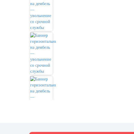
День города Москвы (первая суббота
сентября)
День нефтяника (первое воскресенье
сентября)
8 сентября, День танкиста (второе
воскресенье сентября)
1 октября, Международный день
пожилых людей
5 октября, День учителя
19 октября, День Отца
25 октября, День Таможенника
Российской Федерации
28 октября, День Бабушек и Дедушек
Хэллоуин
4 ноября, День народного единства