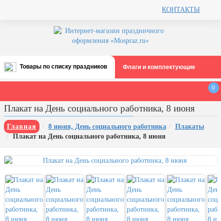
КОНТАКТЫ
Товары по списку праздников
Флаги и комплектующие
Все праздники
0
День строителя (второе воскресенье
Плакат на День социального работника, 8 июня
августа)
12 августа, День ВВС
Главная
8 июня, День социального работника
Плакаты
Плакат на День социального работника, 8 июня
22 августа, День Государственного
флага РФ
День шахтера (последнее
воскресенье августа)
1 сентября, День знаний
3 сентября, День солидарности в
борьбе с терроризмом