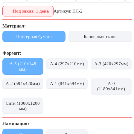
День города Москвы (первая суббота
Под заказ: 1 день
Артикул: ПЛ-2
сентября)
День нефтяника (первое воскресенье
Материал:
сентября)
Постерная бумага
Баннерная ткань
8 сентября, День танкиста (второе
воскресенье сентября)
Формат:
1 октября, Международный день
пожилых людей
А-5 (210х148
А-4 (297x210мм)
А-3 (420x297мм)
5 октября, День учителя
мм)
19 октября, День Отца
А-2 (594x420мм)
А-1 (841x594мм)
А-0
25 октября, День Таможенника
(1189x841мм)
Российской Федерации
Сити (1800x1200
28 октября, День Бабушек и Дедушек
мм)
Хэллоуин
Ламинация:
4 ноября, День народного единства