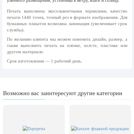
уличного размещения, устойчива к ветру, влаге и солнцу.
24 мая, День славянской
письменности и культуры
Печать выполнена экосольвентными чернилами, качество
печати 1440 точек, точный рез в формате изображения. Для
28 мая, День пограничника
бумажных плакатов возможна ламинация (увеличивает срок
службы).
1 июня, День защиты детей
По желанию клиента мы можем изменить дизайн, размер, а
8 июня, День социального работника
также выполнить печать на пленке, холсте, пластике или
12 июня, День России
другом материале.
День медицинского работника
Срок изготовления — 1 рабочий день.
(третье воскресенье июня)
22 июня, День памяти и скорби
Выпускной для школ и ВУЗов
Возможно вас заинтересуют другие категории
29 июня, День партизан и
подпольщиков
3 июля, День ГАИ (ГИБДД)
8 июля, День Семьи Любви и
Верности