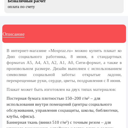
Безналичный расчет
8 марта, Международный женский
день
оплата по счету
27 марта, День театра
1 апреля, День смеха
Описание
Апрель, Месячник по
благоустройству
День геолога (первое воскресенье
В интернет-магазине «Mospraz.ru» можно купить плакат ко
апреля)
Дню социального работника, 8 июня, в стандартных
форматах А5, А4, А3, А2, А1, А0, Сити-формат, а также в
Светлая Пасха
произвольном размере. Дизайн выполнен с использованием
12 апреля, День космонавтики
символики социальной заботы: открытые ладони,
перекрещенные руки, сердце, цветы, поздравления с 8 июня.
18 апреля, Дни исторического и
культурного наследия
Плакат может быть изготовлен на двух типах материалов:
Постерная бумага
плотностью 150–200 г/м² – для
1 мая, праздник Весны и Труда
использования внутри помещений (центры социального
6 мая, День герба и флага города
обслуживания, управления соцзащиты, школы, библиотеки,
Москвы
клубы, офисы).
Баннерная ткань (винил 510 г/м²)
с точным резом – для
9 мая, День Победы